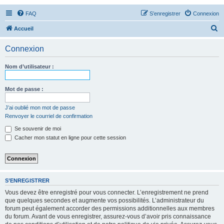
FAQ
S’enregistrer
Connexion
R
Accueil
e
Connexion
c
h
Nom d’utilisateur :
e
r
Mot de passe :
c
J’ai oublié mon mot de passe
h
Renvoyer le courriel de confirmation
e
Se souvenir de moi
r
Cacher mon statut en ligne pour cette session
S’ENREGISTRER
Vous devez être enregistré pour vous connecter. L’enregistrement ne prend
que quelques secondes et augmente vos possibilités. L’administrateur du
forum peut également accorder des permissions additionnelles aux membres
du forum. Avant de vous enregistrer, assurez-vous d’avoir pris connaissance