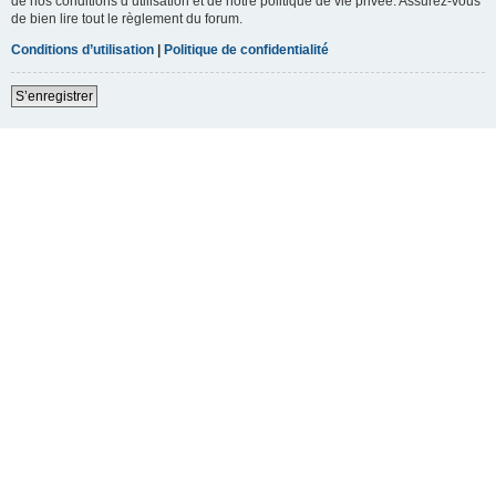
de nos conditions d’utilisation et de notre politique de vie privée. Assurez-vous
de bien lire tout le règlement du forum.
Conditions d’utilisation
|
Politique de confidentialité
S’enregistrer