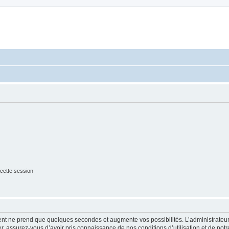
cette session
ment ne prend que quelques secondes et augmente vos possibilités. L’administrate
 assurez-vous d’avoir pris connaissance de nos conditions d’utilisation et de notre 