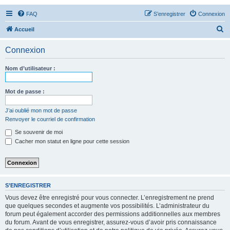
FAQ
S’enregistrer
Connexion
R
Accueil
e
Connexion
c
h
Nom d’utilisateur :
e
r
Mot de passe :
c
J’ai oublié mon mot de passe
h
Renvoyer le courriel de confirmation
e
Se souvenir de moi
r
Cacher mon statut en ligne pour cette session
S’ENREGISTRER
Vous devez être enregistré pour vous connecter. L’enregistrement ne prend
que quelques secondes et augmente vos possibilités. L’administrateur du
forum peut également accorder des permissions additionnelles aux membres
du forum. Avant de vous enregistrer, assurez-vous d’avoir pris connaissance