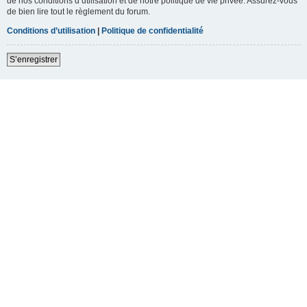
de nos conditions d’utilisation et de notre politique de vie privée. Assurez-vous
de bien lire tout le règlement du forum.
Conditions d’utilisation
|
Politique de confidentialité
S’enregistrer