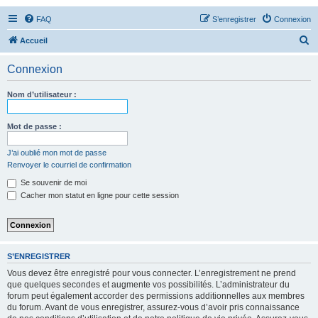
FAQ
S’enregistrer
Connexion
R
Accueil
e
Connexion
c
h
Nom d’utilisateur :
e
r
Mot de passe :
c
J’ai oublié mon mot de passe
h
Renvoyer le courriel de confirmation
e
Se souvenir de moi
r
Cacher mon statut en ligne pour cette session
S’ENREGISTRER
Vous devez être enregistré pour vous connecter. L’enregistrement ne prend
que quelques secondes et augmente vos possibilités. L’administrateur du
forum peut également accorder des permissions additionnelles aux membres
du forum. Avant de vous enregistrer, assurez-vous d’avoir pris connaissance