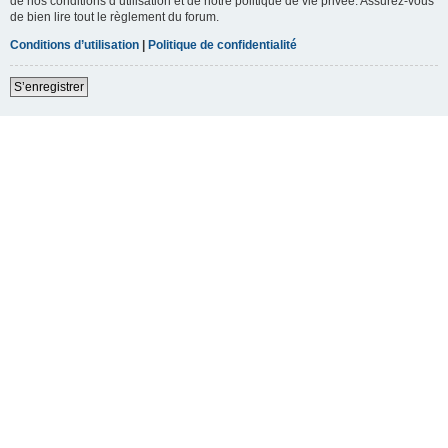
de nos conditions d’utilisation et de notre politique de vie privée. Assurez-vous
de bien lire tout le règlement du forum.
Conditions d’utilisation
|
Politique de confidentialité
S’enregistrer