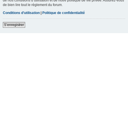
de nos conditions d’utilisation et de notre politique de vie privée. Assurez-vous
de bien lire tout le règlement du forum.
Conditions d’utilisation
|
Politique de confidentialité
S’enregistrer