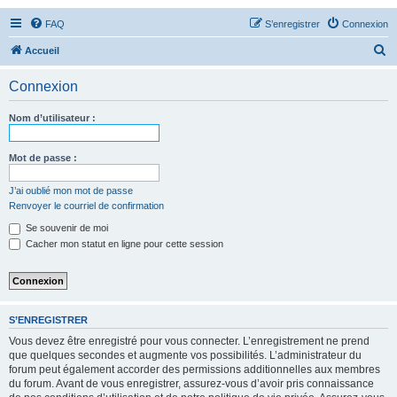
FAQ
S’enregistrer
Connexion
R
Accueil
e
Connexion
c
h
Nom d’utilisateur :
e
r
Mot de passe :
c
J’ai oublié mon mot de passe
h
Renvoyer le courriel de confirmation
e
Se souvenir de moi
r
Cacher mon statut en ligne pour cette session
S’ENREGISTRER
Vous devez être enregistré pour vous connecter. L’enregistrement ne prend
que quelques secondes et augmente vos possibilités. L’administrateur du
forum peut également accorder des permissions additionnelles aux membres
du forum. Avant de vous enregistrer, assurez-vous d’avoir pris connaissance