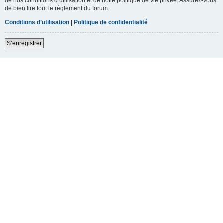
de nos conditions d’utilisation et de notre politique de vie privée. Assurez-vous
de bien lire tout le règlement du forum.
Conditions d’utilisation
|
Politique de confidentialité
S’enregistrer