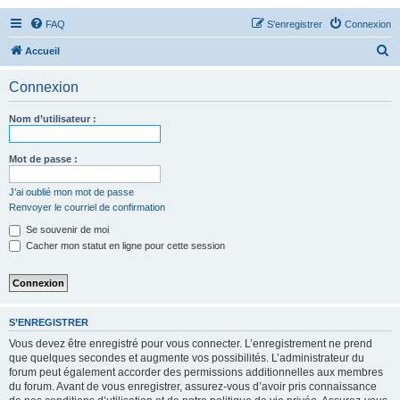
FAQ
S’enregistrer
Connexion
R
Accueil
e
Connexion
c
h
Nom d’utilisateur :
e
r
Mot de passe :
c
J’ai oublié mon mot de passe
h
Renvoyer le courriel de confirmation
e
Se souvenir de moi
r
Cacher mon statut en ligne pour cette session
S’ENREGISTRER
Vous devez être enregistré pour vous connecter. L’enregistrement ne prend
que quelques secondes et augmente vos possibilités. L’administrateur du
forum peut également accorder des permissions additionnelles aux membres
du forum. Avant de vous enregistrer, assurez-vous d’avoir pris connaissance