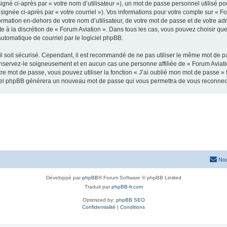
gné ci-après par « votre nom d’utilisateur »), un mot de passe personnel utilisé po
signée ci-après par « votre courriel »). Vos informations pour votre compte sur « Fo
mation en-dehors de votre nom d’utilisateur, de votre mot de passe et de votre adr
ste à la discrétion de « Forum Aviation ». Dans tous les cas, vous pouvez choisir q
automatique de courriel par le logiciel phpBB.
l soit sécurisé. Cependant, il est recommandé de ne pas utiliser le même mot de pas
onservez-le soigneusement et en aucun cas une personne affiliée de « Forum Aviati
re mot de passe, vous pouvez utiliser la fonction « J’ai oublié mon mot de passe 
logiciel phpBB générera un nouveau mot de passe qui vous permettra de vous reconnec
Nou
Développé par
phpBB
® Forum Software © phpBB Limited
Traduit par
phpBB-fr.com
Optimized by:
phpBB SEO
Confidentialité
|
Conditions