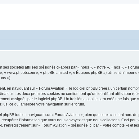
t ses sociétés affiliées (désignés ci-après par « nous », « notre », « nos », « Foru
pBB », « www.phpbb.com », « phpBB Limited », « Équipes phpBB ») utilisent n’importe
ons »).
, en naviguant sur « Forum Aviation », le logiciel phpBB créera un certain nombre 
inateur. Les deux premiers cookies ne contiennent qu’un identifiant utilisateur (dési
ement assignés par le logiciel phpBB. Un troisième cookie sera créé une fois que v
z lus, ce qui améliore votre navigation sur le forum.
 phpBB tout en naviguant sur « Forum Aviation », bien que ceux-ci soient hors de 
écupérer l’information que vous nous envoyez et que nous collectons. Ceci peut êtr
 »), l’enregistrement sur « Forum Aviation » (désignée ici par « votre compte ») et 