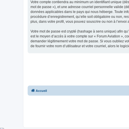
Votre compte contiendra au minimum un identifiant unique (dési
mot de passe »), et une adresse courriel personnelle valide (dé
données applicables dans le pays qui nous héberge. Toute infor
procédure d’enregistrement, qu’elle soit obligatoire ou non, re
plus, dans votre profil, vous pouvez souscrire ou non à l’envoi 
Votre mot de passe est crypté (hashage à sens unique) afin qu’i
est le moyen d’accès à votre compte sur « Forum Aviation », c
demander légitimement votre mot de passe. Si vous oubliez vot
de fournir votre nom d’utilisateur et votre courriel, alors le 
Accueil