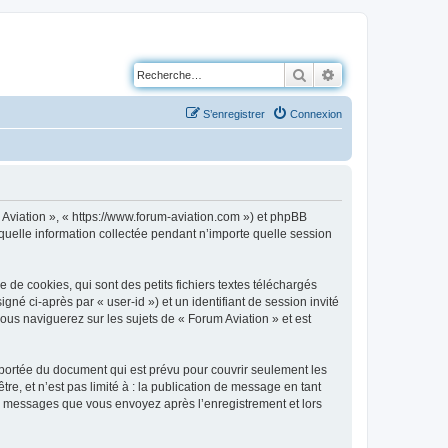
Rechercher
Recherche avancé
S’enregistrer
Connexion
m Aviation », « https://www.forum-aviation.com ») et phpBB
 quelle information collectée pendant n’importe quelle session
de cookies, qui sont des petits fichiers textes téléchargés
gné ci-après par « user-id ») et un identifiant de session invité
ous naviguerez sur les sujets de « Forum Aviation » et est
portée du document qui est prévu pour couvrir seulement les
e, et n’est pas limité à : la publication de message en tant
les messages que vous envoyez après l’enregistrement et lors