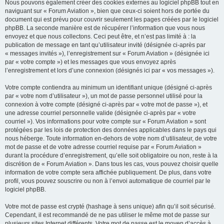
Nous pouvons également créer des cookies externes au logiciel phpBB tout en
naviguant sur « Forum Aviation », bien que ceux-ci soient hors de portée du
document qui est prévu pour couvrir seulement les pages créées par le logiciel
phpBB. La seconde manière est de récupérer l’information que vous nous
envoyez et que nous collectons. Ceci peut être, et n’est pas limité à : la
publication de message en tant qu’utilisateur invité (désignée ci-après par
« messages invités »), l’enregistrement sur « Forum Aviation » (désignée ici
par « votre compte ») et les messages que vous envoyez après
l’enregistrement et lors d’une connexion (désignés ici par « vos messages »).
Votre compte contiendra au minimum un identifiant unique (désigné ci-après
par « votre nom d’utilisateur »), un mot de passe personnel utilisé pour la
connexion à votre compte (désigné ci-après par « votre mot de passe »), et
une adresse courriel personnelle valide (désignée ci-après par « votre
courriel »). Vos informations pour votre compte sur « Forum Aviation » sont
protégées par les lois de protection des données applicables dans le pays qui
nous héberge. Toute information en-dehors de votre nom d’utilisateur, de votre
mot de passe et de votre adresse courriel requise par « Forum Aviation »
durant la procédure d’enregistrement, qu’elle soit obligatoire ou non, reste à la
discrétion de « Forum Aviation ». Dans tous les cas, vous pouvez choisir quelle
information de votre compte sera affichée publiquement. De plus, dans votre
profil, vous pouvez souscrire ou non à l’envoi automatique de courriel par le
logiciel phpBB.
Votre mot de passe est crypté (hashage à sens unique) afin qu’il soit sécurisé.
Cependant, il est recommandé de ne pas utiliser le même mot de passe sur
plusieurs sites Internet différents. Votre mot de passe est le moyen d’accès à