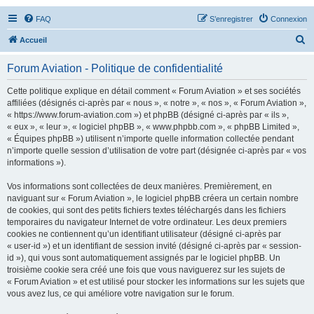
FAQ
S’enregistrer
Connexion
R
Accueil
e
Forum Aviation - Politique de confidentialité
c
h
Cette politique explique en détail comment « Forum Aviation » et ses sociétés
affiliées (désignés ci-après par « nous », « notre », « nos », « Forum Aviation »,
e
« https://www.forum-aviation.com ») et phpBB (désigné ci-après par « ils »,
r
« eux », « leur », « logiciel phpBB », « www.phpbb.com », « phpBB Limited »,
« Équipes phpBB ») utilisent n’importe quelle information collectée pendant
c
n’importe quelle session d’utilisation de votre part (désignée ci-après par « vos
h
informations »).
e
Vos informations sont collectées de deux manières. Premièrement, en
r
naviguant sur « Forum Aviation », le logiciel phpBB créera un certain nombre
de cookies, qui sont des petits fichiers textes téléchargés dans les fichiers
temporaires du navigateur Internet de votre ordinateur. Les deux premiers
cookies ne contiennent qu’un identifiant utilisateur (désigné ci-après par
« user-id ») et un identifiant de session invité (désigné ci-après par « session-
id »), qui vous sont automatiquement assignés par le logiciel phpBB. Un
troisième cookie sera créé une fois que vous naviguerez sur les sujets de
« Forum Aviation » et est utilisé pour stocker les informations sur les sujets que
vous avez lus, ce qui améliore votre navigation sur le forum.