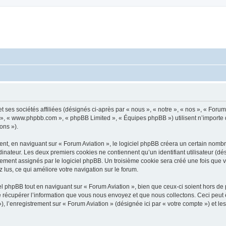
t ses sociétés affiliées (désignés ci-après par « nous », « notre », « nos », « Foru
pBB », « www.phpbb.com », « phpBB Limited », « Équipes phpBB ») utilisent n’importe
ons »).
, en naviguant sur « Forum Aviation », le logiciel phpBB créera un certain nombre 
inateur. Les deux premiers cookies ne contiennent qu’un identifiant utilisateur (dési
ement assignés par le logiciel phpBB. Un troisième cookie sera créé une fois que v
z lus, ce qui améliore votre navigation sur le forum.
 phpBB tout en naviguant sur « Forum Aviation », bien que ceux-ci soient hors de 
écupérer l’information que vous nous envoyez et que nous collectons. Ceci peut êtr
 »), l’enregistrement sur « Forum Aviation » (désignée ici par « votre compte ») et 