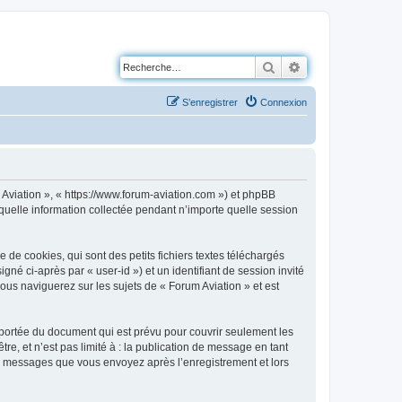
Rechercher
Recherche avancé
S’enregistrer
Connexion
m Aviation », « https://www.forum-aviation.com ») et phpBB
 quelle information collectée pendant n’importe quelle session
de cookies, qui sont des petits fichiers textes téléchargés
gné ci-après par « user-id ») et un identifiant de session invité
ous naviguerez sur les sujets de « Forum Aviation » et est
portée du document qui est prévu pour couvrir seulement les
e, et n’est pas limité à : la publication de message en tant
les messages que vous envoyez après l’enregistrement et lors