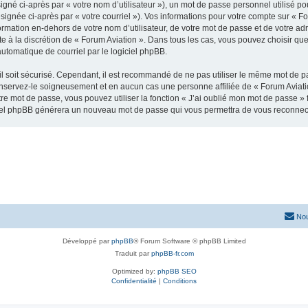
gné ci-après par « votre nom d’utilisateur »), un mot de passe personnel utilisé po
signée ci-après par « votre courriel »). Vos informations pour votre compte sur « Fo
mation en-dehors de votre nom d’utilisateur, de votre mot de passe et de votre adr
ste à la discrétion de « Forum Aviation ». Dans tous les cas, vous pouvez choisir q
automatique de courriel par le logiciel phpBB.
l soit sécurisé. Cependant, il est recommandé de ne pas utiliser le même mot de pas
onservez-le soigneusement et en aucun cas une personne affiliée de « Forum Aviati
re mot de passe, vous pouvez utiliser la fonction « J’ai oublié mon mot de passe 
logiciel phpBB générera un nouveau mot de passe qui vous permettra de vous reconnec
Nou
Développé par
phpBB
® Forum Software © phpBB Limited
Traduit par
phpBB-fr.com
Optimized by:
phpBB SEO
Confidentialité
|
Conditions