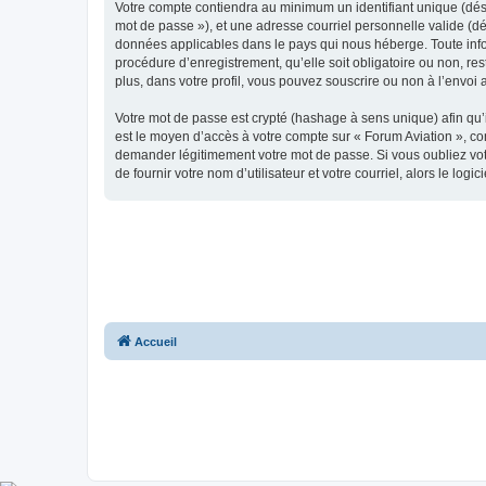
Votre compte contiendra au minimum un identifiant unique (dési
mot de passe »), et une adresse courriel personnelle valide (dé
données applicables dans le pays qui nous héberge. Toute infor
procédure d’enregistrement, qu’elle soit obligatoire ou non, re
plus, dans votre profil, vous pouvez souscrire ou non à l’envoi 
Votre mot de passe est crypté (hashage à sens unique) afin qu’i
est le moyen d’accès à votre compte sur « Forum Aviation », c
demander légitimement votre mot de passe. Si vous oubliez vot
de fournir votre nom d’utilisateur et votre courriel, alors le 
Accueil