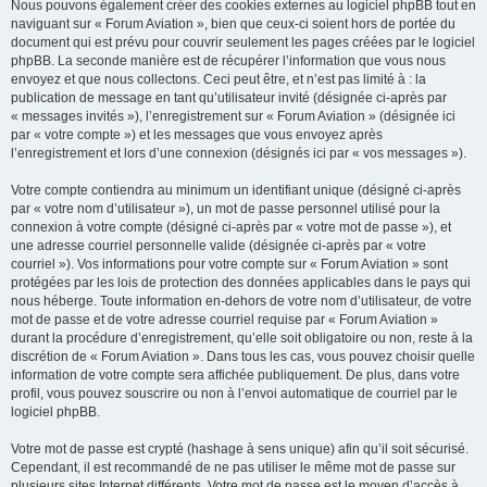
Nous pouvons également créer des cookies externes au logiciel phpBB tout en
naviguant sur « Forum Aviation », bien que ceux-ci soient hors de portée du
document qui est prévu pour couvrir seulement les pages créées par le logiciel
phpBB. La seconde manière est de récupérer l’information que vous nous
envoyez et que nous collectons. Ceci peut être, et n’est pas limité à : la
publication de message en tant qu’utilisateur invité (désignée ci-après par
« messages invités »), l’enregistrement sur « Forum Aviation » (désignée ici
par « votre compte ») et les messages que vous envoyez après
l’enregistrement et lors d’une connexion (désignés ici par « vos messages »).
Votre compte contiendra au minimum un identifiant unique (désigné ci-après
par « votre nom d’utilisateur »), un mot de passe personnel utilisé pour la
connexion à votre compte (désigné ci-après par « votre mot de passe »), et
une adresse courriel personnelle valide (désignée ci-après par « votre
courriel »). Vos informations pour votre compte sur « Forum Aviation » sont
protégées par les lois de protection des données applicables dans le pays qui
nous héberge. Toute information en-dehors de votre nom d’utilisateur, de votre
mot de passe et de votre adresse courriel requise par « Forum Aviation »
durant la procédure d’enregistrement, qu’elle soit obligatoire ou non, reste à la
discrétion de « Forum Aviation ». Dans tous les cas, vous pouvez choisir quelle
information de votre compte sera affichée publiquement. De plus, dans votre
profil, vous pouvez souscrire ou non à l’envoi automatique de courriel par le
logiciel phpBB.
Votre mot de passe est crypté (hashage à sens unique) afin qu’il soit sécurisé.
Cependant, il est recommandé de ne pas utiliser le même mot de passe sur
plusieurs sites Internet différents. Votre mot de passe est le moyen d’accès à