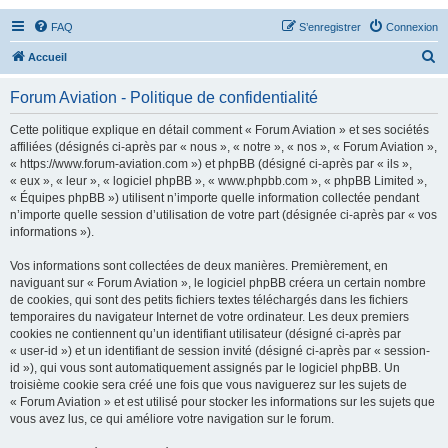
FAQ
S’enregistrer
Connexion
R
Accueil
e
Forum Aviation - Politique de confidentialité
c
h
Cette politique explique en détail comment « Forum Aviation » et ses sociétés
affiliées (désignés ci-après par « nous », « notre », « nos », « Forum Aviation »,
e
« https://www.forum-aviation.com ») et phpBB (désigné ci-après par « ils »,
r
« eux », « leur », « logiciel phpBB », « www.phpbb.com », « phpBB Limited »,
« Équipes phpBB ») utilisent n’importe quelle information collectée pendant
c
n’importe quelle session d’utilisation de votre part (désignée ci-après par « vos
h
informations »).
e
Vos informations sont collectées de deux manières. Premièrement, en
r
naviguant sur « Forum Aviation », le logiciel phpBB créera un certain nombre
de cookies, qui sont des petits fichiers textes téléchargés dans les fichiers
temporaires du navigateur Internet de votre ordinateur. Les deux premiers
cookies ne contiennent qu’un identifiant utilisateur (désigné ci-après par
« user-id ») et un identifiant de session invité (désigné ci-après par « session-
id »), qui vous sont automatiquement assignés par le logiciel phpBB. Un
troisième cookie sera créé une fois que vous naviguerez sur les sujets de
« Forum Aviation » et est utilisé pour stocker les informations sur les sujets que
vous avez lus, ce qui améliore votre navigation sur le forum.