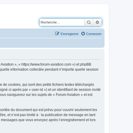
Rechercher
Recherche avancé
S’enregistrer
Connexion
m Aviation », « https://www.forum-aviation.com ») et phpBB
 quelle information collectée pendant n’importe quelle session
de cookies, qui sont des petits fichiers textes téléchargés
gné ci-après par « user-id ») et un identifiant de session invité
ous naviguerez sur les sujets de « Forum Aviation » et est
portée du document qui est prévu pour couvrir seulement les
e, et n’est pas limité à : la publication de message en tant
les messages que vous envoyez après l’enregistrement et lors