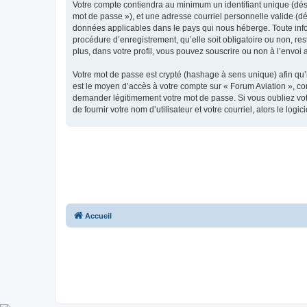
Votre compte contiendra au minimum un identifiant unique (dési
mot de passe »), et une adresse courriel personnelle valide (dé
données applicables dans le pays qui nous héberge. Toute infor
procédure d’enregistrement, qu’elle soit obligatoire ou non, re
plus, dans votre profil, vous pouvez souscrire ou non à l’envoi 
Votre mot de passe est crypté (hashage à sens unique) afin qu’i
est le moyen d’accès à votre compte sur « Forum Aviation », c
demander légitimement votre mot de passe. Si vous oubliez vot
de fournir votre nom d’utilisateur et votre courriel, alors le 
Accueil