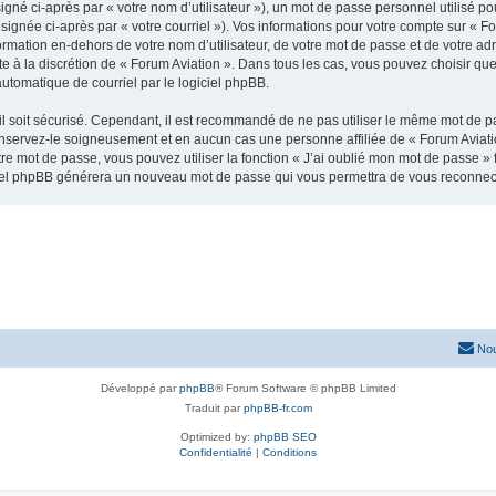
gné ci-après par « votre nom d’utilisateur »), un mot de passe personnel utilisé po
signée ci-après par « votre courriel »). Vos informations pour votre compte sur « Fo
mation en-dehors de votre nom d’utilisateur, de votre mot de passe et de votre adr
ste à la discrétion de « Forum Aviation ». Dans tous les cas, vous pouvez choisir q
automatique de courriel par le logiciel phpBB.
l soit sécurisé. Cependant, il est recommandé de ne pas utiliser le même mot de pas
onservez-le soigneusement et en aucun cas une personne affiliée de « Forum Aviati
re mot de passe, vous pouvez utiliser la fonction « J’ai oublié mon mot de passe 
logiciel phpBB générera un nouveau mot de passe qui vous permettra de vous reconnec
Nou
Développé par
phpBB
® Forum Software © phpBB Limited
Traduit par
phpBB-fr.com
Optimized by:
phpBB SEO
Confidentialité
|
Conditions