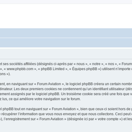
t ses sociétés affiliées (désignés ci-après par « nous », « notre », « nos », « Foru
pBB », « www.phpbb.com », « phpBB Limited », « Équipes phpBB ») utilisent n’importe
ons »).
, en naviguant sur « Forum Aviation », le logiciel phpBB créera un certain nombre 
inateur. Les deux premiers cookies ne contiennent qu’un identifiant utilisateur (dési
ement assignés par le logiciel phpBB. Un troisième cookie sera créé une fois que v
z lus, ce qui améliore votre navigation sur le forum.
 phpBB tout en naviguant sur « Forum Aviation », bien que ceux-ci soient hors de 
écupérer l’information que vous nous envoyez et que nous collectons. Ceci peut êtr
 »), l’enregistrement sur « Forum Aviation » (désignée ici par « votre compte ») et 