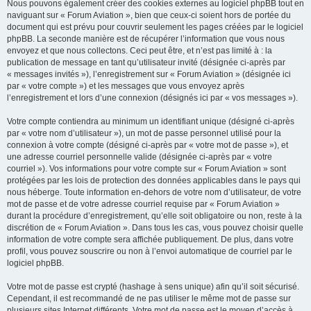
Nous pouvons également créer des cookies externes au logiciel phpBB tout en
naviguant sur « Forum Aviation », bien que ceux-ci soient hors de portée du
document qui est prévu pour couvrir seulement les pages créées par le logiciel
phpBB. La seconde manière est de récupérer l’information que vous nous
envoyez et que nous collectons. Ceci peut être, et n’est pas limité à : la
publication de message en tant qu’utilisateur invité (désignée ci-après par
« messages invités »), l’enregistrement sur « Forum Aviation » (désignée ici
par « votre compte ») et les messages que vous envoyez après
l’enregistrement et lors d’une connexion (désignés ici par « vos messages »).
Votre compte contiendra au minimum un identifiant unique (désigné ci-après
par « votre nom d’utilisateur »), un mot de passe personnel utilisé pour la
connexion à votre compte (désigné ci-après par « votre mot de passe »), et
une adresse courriel personnelle valide (désignée ci-après par « votre
courriel »). Vos informations pour votre compte sur « Forum Aviation » sont
protégées par les lois de protection des données applicables dans le pays qui
nous héberge. Toute information en-dehors de votre nom d’utilisateur, de votre
mot de passe et de votre adresse courriel requise par « Forum Aviation »
durant la procédure d’enregistrement, qu’elle soit obligatoire ou non, reste à la
discrétion de « Forum Aviation ». Dans tous les cas, vous pouvez choisir quelle
information de votre compte sera affichée publiquement. De plus, dans votre
profil, vous pouvez souscrire ou non à l’envoi automatique de courriel par le
logiciel phpBB.
Votre mot de passe est crypté (hashage à sens unique) afin qu’il soit sécurisé.
Cependant, il est recommandé de ne pas utiliser le même mot de passe sur
plusieurs sites Internet différents. Votre mot de passe est le moyen d’accès à