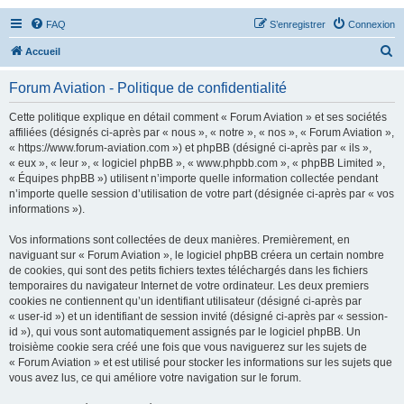
FAQ
S’enregistrer
Connexion
R
Accueil
e
Forum Aviation - Politique de confidentialité
c
h
Cette politique explique en détail comment « Forum Aviation » et ses sociétés
affiliées (désignés ci-après par « nous », « notre », « nos », « Forum Aviation »,
e
« https://www.forum-aviation.com ») et phpBB (désigné ci-après par « ils »,
r
« eux », « leur », « logiciel phpBB », « www.phpbb.com », « phpBB Limited »,
« Équipes phpBB ») utilisent n’importe quelle information collectée pendant
c
n’importe quelle session d’utilisation de votre part (désignée ci-après par « vos
h
informations »).
e
Vos informations sont collectées de deux manières. Premièrement, en
r
naviguant sur « Forum Aviation », le logiciel phpBB créera un certain nombre
de cookies, qui sont des petits fichiers textes téléchargés dans les fichiers
temporaires du navigateur Internet de votre ordinateur. Les deux premiers
cookies ne contiennent qu’un identifiant utilisateur (désigné ci-après par
« user-id ») et un identifiant de session invité (désigné ci-après par « session-
id »), qui vous sont automatiquement assignés par le logiciel phpBB. Un
troisième cookie sera créé une fois que vous naviguerez sur les sujets de
« Forum Aviation » et est utilisé pour stocker les informations sur les sujets que
vous avez lus, ce qui améliore votre navigation sur le forum.