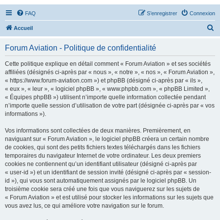
FAQ
S’enregistrer
Connexion
R
Accueil
e
Forum Aviation - Politique de confidentialité
c
h
Cette politique explique en détail comment « Forum Aviation » et ses sociétés
affiliées (désignés ci-après par « nous », « notre », « nos », « Forum Aviation »,
e
« https://www.forum-aviation.com ») et phpBB (désigné ci-après par « ils »,
r
« eux », « leur », « logiciel phpBB », « www.phpbb.com », « phpBB Limited »,
« Équipes phpBB ») utilisent n’importe quelle information collectée pendant
c
n’importe quelle session d’utilisation de votre part (désignée ci-après par « vos
h
informations »).
e
Vos informations sont collectées de deux manières. Premièrement, en
r
naviguant sur « Forum Aviation », le logiciel phpBB créera un certain nombre
de cookies, qui sont des petits fichiers textes téléchargés dans les fichiers
temporaires du navigateur Internet de votre ordinateur. Les deux premiers
cookies ne contiennent qu’un identifiant utilisateur (désigné ci-après par
« user-id ») et un identifiant de session invité (désigné ci-après par « session-
id »), qui vous sont automatiquement assignés par le logiciel phpBB. Un
troisième cookie sera créé une fois que vous naviguerez sur les sujets de
« Forum Aviation » et est utilisé pour stocker les informations sur les sujets que
vous avez lus, ce qui améliore votre navigation sur le forum.