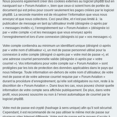
Nous pouvons également créer des cookies externes au logiciel phpBB tout en
naviguant sur « Forum Aviation », bien que ceux-ci soient hors de portée du
document qui est prévu pour couvrir seulement les pages créées par le logiciel
phpBB. La seconde manière est de récupérer l’information que vous nous
envoyez et que nous collectons. Ceci peut être, et n’est pas limité à : la
publication de message en tant qu’utilisateur invité (désignée ci-après par
« messages invités »), l’enregistrement sur « Forum Aviation » (désignée ici
par « votre compte ») et les messages que vous envoyez après
l’enregistrement et lors d’une connexion (désignés ici par « vos messages »).
Votre compte contiendra au minimum un identifiant unique (désigné ci-après
par « votre nom d’utilisateur »), un mot de passe personnel utilisé pour la
connexion à votre compte (désigné ci-après par « votre mot de passe »), et
une adresse courriel personnelle valide (désignée ci-après par « votre
courriel »). Vos informations pour votre compte sur « Forum Aviation » sont
protégées par les lois de protection des données applicables dans le pays qui
nous héberge. Toute information en-dehors de votre nom d’utilisateur, de votre
mot de passe et de votre adresse courriel requise par « Forum Aviation »
durant la procédure d’enregistrement, qu’elle soit obligatoire ou non, reste à la
discrétion de « Forum Aviation ». Dans tous les cas, vous pouvez choisir quelle
information de votre compte sera affichée publiquement. De plus, dans votre
profil, vous pouvez souscrire ou non à l’envoi automatique de courriel par le
logiciel phpBB.
Votre mot de passe est crypté (hashage à sens unique) afin qu’il soit sécurisé.
Cependant, il est recommandé de ne pas utiliser le même mot de passe sur
plusieurs sites Internet différents. Votre mot de passe est le moyen d’accès à