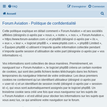
FAQ
S’enregistrer
Connexion
R
Accueil
e
Forum Aviation - Politique de confidentialité
c
h
Cette politique explique en détail comment « Forum Aviation » et ses sociétés
affiliées (désignés ci-après par « nous », « notre », « nos », « Forum Aviation »,
e
« https://www.forum-aviation.com ») et phpBB (désigné ci-après par « ils »,
r
« eux », « leur », « logiciel phpBB », « www.phpbb.com », « phpBB Limited »,
« Équipes phpBB ») utilisent n’importe quelle information collectée pendant
c
n’importe quelle session d’utilisation de votre part (désignée ci-après par « vos
h
informations »).
e
Vos informations sont collectées de deux manières. Premièrement, en
r
naviguant sur « Forum Aviation », le logiciel phpBB créera un certain nombre
de cookies, qui sont des petits fichiers textes téléchargés dans les fichiers
temporaires du navigateur Internet de votre ordinateur. Les deux premiers
cookies ne contiennent qu’un identifiant utilisateur (désigné ci-après par
« user-id ») et un identifiant de session invité (désigné ci-après par « session-
id »), qui vous sont automatiquement assignés par le logiciel phpBB. Un
troisième cookie sera créé une fois que vous naviguerez sur les sujets de
« Forum Aviation » et est utilisé pour stocker les informations sur les sujets que
vous avez lus, ce qui améliore votre navigation sur le forum.