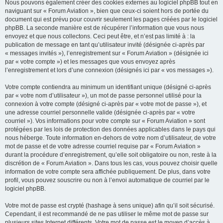
Nous pouvons également créer des cookies externes au logiciel phpBB tout en
naviguant sur « Forum Aviation », bien que ceux-ci soient hors de portée du
document qui est prévu pour couvrir seulement les pages créées par le logiciel
phpBB. La seconde manière est de récupérer l’information que vous nous
envoyez et que nous collectons. Ceci peut être, et n’est pas limité à : la
publication de message en tant qu’utilisateur invité (désignée ci-après par
« messages invités »), l’enregistrement sur « Forum Aviation » (désignée ici
par « votre compte ») et les messages que vous envoyez après
l’enregistrement et lors d’une connexion (désignés ici par « vos messages »).
Votre compte contiendra au minimum un identifiant unique (désigné ci-après
par « votre nom d’utilisateur »), un mot de passe personnel utilisé pour la
connexion à votre compte (désigné ci-après par « votre mot de passe »), et
une adresse courriel personnelle valide (désignée ci-après par « votre
courriel »). Vos informations pour votre compte sur « Forum Aviation » sont
protégées par les lois de protection des données applicables dans le pays qui
nous héberge. Toute information en-dehors de votre nom d’utilisateur, de votre
mot de passe et de votre adresse courriel requise par « Forum Aviation »
durant la procédure d’enregistrement, qu’elle soit obligatoire ou non, reste à la
discrétion de « Forum Aviation ». Dans tous les cas, vous pouvez choisir quelle
information de votre compte sera affichée publiquement. De plus, dans votre
profil, vous pouvez souscrire ou non à l’envoi automatique de courriel par le
logiciel phpBB.
Votre mot de passe est crypté (hashage à sens unique) afin qu’il soit sécurisé.
Cependant, il est recommandé de ne pas utiliser le même mot de passe sur
plusieurs sites Internet différents. Votre mot de passe est le moyen d’accès à