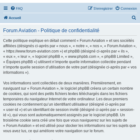
FAQ
S’enregistrer
Connexion
R
Accueil
e
Forum Aviation - Politique de confidentialité
c
h
Cette politique explique en détail comment « Forum Aviation » et ses sociétés
affiliées (désignés ci-après par « nous », « notre », « nos », « Forum Aviation »,
e
« https://www.forum-aviation.com ») et phpBB (désigné ci-après par « ils »,
r
« eux », « leur », « logiciel phpBB », « www.phpbb.com », « phpBB Limited »,
« Équipes phpBB ») utilisent n’importe quelle information collectée pendant
c
n’importe quelle session d’utilisation de votre part (désignée ci-après par « vos
h
informations »).
e
Vos informations sont collectées de deux manières. Premièrement, en
r
naviguant sur « Forum Aviation », le logiciel phpBB créera un certain nombre
de cookies, qui sont des petits fichiers textes téléchargés dans les fichiers
temporaires du navigateur Internet de votre ordinateur. Les deux premiers
cookies ne contiennent qu’un identifiant utilisateur (désigné ci-après par
« user-id ») et un identifiant de session invité (désigné ci-après par « session-
id »), qui vous sont automatiquement assignés par le logiciel phpBB. Un
troisième cookie sera créé une fois que vous naviguerez sur les sujets de
« Forum Aviation » et est utilisé pour stocker les informations sur les sujets que
vous avez lus, ce qui améliore votre navigation sur le forum.