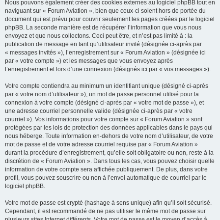
Nous pouvons également créer des cookies externes au logiciel phpBB tout en
naviguant sur « Forum Aviation », bien que ceux-ci soient hors de portée du
document qui est prévu pour couvrir seulement les pages créées par le logiciel
phpBB. La seconde manière est de récupérer l’information que vous nous
envoyez et que nous collectons. Ceci peut être, et n’est pas limité à : la
publication de message en tant qu’utilisateur invité (désignée ci-après par
« messages invités »), l’enregistrement sur « Forum Aviation » (désignée ici
par « votre compte ») et les messages que vous envoyez après
l’enregistrement et lors d’une connexion (désignés ici par « vos messages »).
Votre compte contiendra au minimum un identifiant unique (désigné ci-après
par « votre nom d’utilisateur »), un mot de passe personnel utilisé pour la
connexion à votre compte (désigné ci-après par « votre mot de passe »), et
une adresse courriel personnelle valide (désignée ci-après par « votre
courriel »). Vos informations pour votre compte sur « Forum Aviation » sont
protégées par les lois de protection des données applicables dans le pays qui
nous héberge. Toute information en-dehors de votre nom d’utilisateur, de votre
mot de passe et de votre adresse courriel requise par « Forum Aviation »
durant la procédure d’enregistrement, qu’elle soit obligatoire ou non, reste à la
discrétion de « Forum Aviation ». Dans tous les cas, vous pouvez choisir quelle
information de votre compte sera affichée publiquement. De plus, dans votre
profil, vous pouvez souscrire ou non à l’envoi automatique de courriel par le
logiciel phpBB.
Votre mot de passe est crypté (hashage à sens unique) afin qu’il soit sécurisé.
Cependant, il est recommandé de ne pas utiliser le même mot de passe sur
plusieurs sites Internet différents. Votre mot de passe est le moyen d’accès à