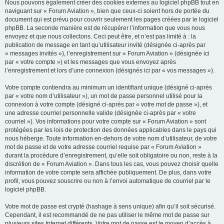
Nous pouvons également créer des cookies externes au logiciel phpBB tout en
naviguant sur « Forum Aviation », bien que ceux-ci soient hors de portée du
document qui est prévu pour couvrir seulement les pages créées par le logiciel
phpBB. La seconde manière est de récupérer l’information que vous nous
envoyez et que nous collectons. Ceci peut être, et n’est pas limité à : la
publication de message en tant qu’utilisateur invité (désignée ci-après par
« messages invités »), l’enregistrement sur « Forum Aviation » (désignée ici
par « votre compte ») et les messages que vous envoyez après
l’enregistrement et lors d’une connexion (désignés ici par « vos messages »).
Votre compte contiendra au minimum un identifiant unique (désigné ci-après
par « votre nom d’utilisateur »), un mot de passe personnel utilisé pour la
connexion à votre compte (désigné ci-après par « votre mot de passe »), et
une adresse courriel personnelle valide (désignée ci-après par « votre
courriel »). Vos informations pour votre compte sur « Forum Aviation » sont
protégées par les lois de protection des données applicables dans le pays qui
nous héberge. Toute information en-dehors de votre nom d’utilisateur, de votre
mot de passe et de votre adresse courriel requise par « Forum Aviation »
durant la procédure d’enregistrement, qu’elle soit obligatoire ou non, reste à la
discrétion de « Forum Aviation ». Dans tous les cas, vous pouvez choisir quelle
information de votre compte sera affichée publiquement. De plus, dans votre
profil, vous pouvez souscrire ou non à l’envoi automatique de courriel par le
logiciel phpBB.
Votre mot de passe est crypté (hashage à sens unique) afin qu’il soit sécurisé.
Cependant, il est recommandé de ne pas utiliser le même mot de passe sur
plusieurs sites Internet différents. Votre mot de passe est le moyen d’accès à