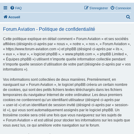
FAQ
S’enregistrer
Connexion
R
Accueil
e
Forum Aviation - Politique de confidentialité
c
h
Cette politique explique en détail comment « Forum Aviation » et ses sociétés
affiliées (désignés ci-après par « nous », « notre », « nos », « Forum Aviation »,
e
« https://www.forum-aviation.com ») et phpBB (désigné ci-après par « ils »,
r
« eux », « leur », « logiciel phpBB », « www.phpbb.com », « phpBB Limited »,
« Équipes phpBB ») utilisent n’importe quelle information collectée pendant
c
n’importe quelle session d’utilisation de votre part (désignée ci-après par « vos
h
informations »).
e
Vos informations sont collectées de deux manières. Premièrement, en
r
naviguant sur « Forum Aviation », le logiciel phpBB créera un certain nombre
de cookies, qui sont des petits fichiers textes téléchargés dans les fichiers
temporaires du navigateur Internet de votre ordinateur. Les deux premiers
cookies ne contiennent qu’un identifiant utilisateur (désigné ci-après par
« user-id ») et un identifiant de session invité (désigné ci-après par « session-
id »), qui vous sont automatiquement assignés par le logiciel phpBB. Un
troisième cookie sera créé une fois que vous naviguerez sur les sujets de
« Forum Aviation » et est utilisé pour stocker les informations sur les sujets que
vous avez lus, ce qui améliore votre navigation sur le forum.