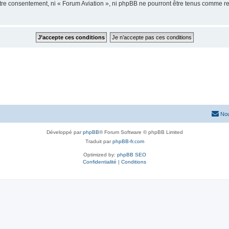
votre consentement, ni « Forum Aviation », ni phpBB ne pourront être tenus comme r
Nou
Développé par
phpBB
® Forum Software © phpBB Limited
Traduit par
phpBB-fr.com
Optimized by:
phpBB SEO
Confidentialité
|
Conditions