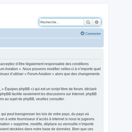
Rechercher
Recherche avancé
Connexion
us acceptez d’être légalement responsable des conditions
rum Aviation ». Nous pouvons modifier celles-ci à n’importe quel
ntinuez d’utiliser « Forum Aviation » alors que des changements
 « Équipes phpBB ») qui est un script libre de forum, déclaré
l phpBB facilite seulement les discussions sur Internet. phpBB
 au sujet de phpBB, veuillez consulter :
qui peut transgresser les lois de votre pays, du pays où
on à votre fournisseur d’accès à Internet si nous le jugeons
ation » supprime, modifie, déplace ou verrouille n’importe
 soient stockées dans notre base de données. Bien que ces