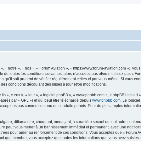
», « notre », « nos », « Forum Aviation », « https://www.forum-aviation.com »), vo
 de toutes les conditions suivantes, alors n’accédez pas et/ou n’utilisez pas « Fo
n qu’il soit prudent de vérifier régulièrement celles-ci par vous-même. Si vous co
 des conditions découlant des mises à jour et/ou modifications.
ls », « eux », « leur », « logiciel phpBB », « www.phpbb.com », « phpBB Limited »,
-après par « GPL ») et qui peut être téléchargé depuis
www.phpbb.com
. Le logicie
acceptons pas comme contenu ou conduite permis. Pour de plus amples informations
lgaire, diffamatoire, choquant, menaçant, à caractère sexuel ou tout autre contenu 
faire peut vous mener à un bannissement immédiat et permanent, avec une notificati
trées pour aider au renforcement de ces conditions. Vous acceptez que « Forum Avi
tant que membre, vous acceptez que toutes les informations que vous avez saisies