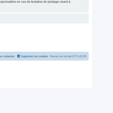
esponsables en cas de tentative de piratage visant à
s contacter
Supprimer les cookies
Heures au format
UTC+02:00