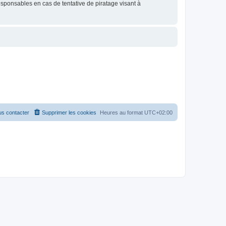
esponsables en cas de tentative de piratage visant à
s contacter
Supprimer les cookies
Heures au format
UTC+02:00