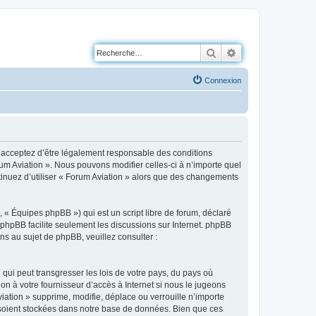
Rechercher
Recherche avancé
Connexion
us acceptez d’être légalement responsable des conditions
rum Aviation ». Nous pouvons modifier celles-ci à n’importe quel
ntinuez d’utiliser « Forum Aviation » alors que des changements
 « Équipes phpBB ») qui est un script libre de forum, déclaré
l phpBB facilite seulement les discussions sur Internet. phpBB
 au sujet de phpBB, veuillez consulter :
qui peut transgresser les lois de votre pays, du pays où
on à votre fournisseur d’accès à Internet si nous le jugeons
ation » supprime, modifie, déplace ou verrouille n’importe
 soient stockées dans notre base de données. Bien que ces