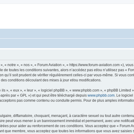
», « notre », « nos », « Forum Aviation », « https://www.forum-aviation.com »), vo
 de toutes les conditions suivantes, alors n’accédez pas et/ou n’utilisez pas « Fo
n qu’il soit prudent de vérifier régulièrement celles-ci par vous-même. Si vous co
 des conditions découlant des mises à jour et/ou modifications.
ls », « eux », « leur », « logiciel phpBB », « www.phpbb.com », « phpBB Limited »,
-après par « GPL ») et qui peut être téléchargé depuis
www.phpbb.com
. Le logicie
acceptons pas comme contenu ou conduite permis. Pour de plus amples informations
lgaire, diffamatoire, choquant, menaçant, à caractère sexuel ou tout autre contenu 
faire peut vous mener à un bannissement immédiat et permanent, avec une notificati
trées pour aider au renforcement de ces conditions. Vous acceptez que « Forum Avi
tant que membre, vous acceptez que toutes les informations que vous avez saisies