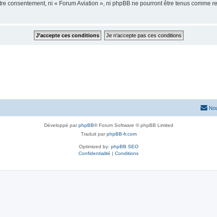
votre consentement, ni « Forum Aviation », ni phpBB ne pourront être tenus comme r
Nou
Développé par
phpBB
® Forum Software © phpBB Limited
Traduit par
phpBB-fr.com
Optimized by:
phpBB SEO
Confidentialité
|
Conditions