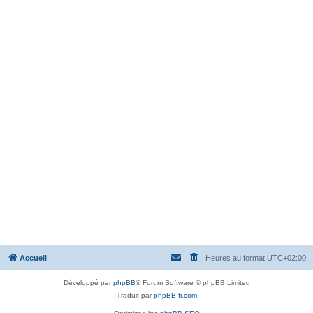
Accueil
Heures au format
UTC+02:00
Développé par
phpBB
® Forum Software © phpBB Limited
Traduit par
phpBB-fr.com