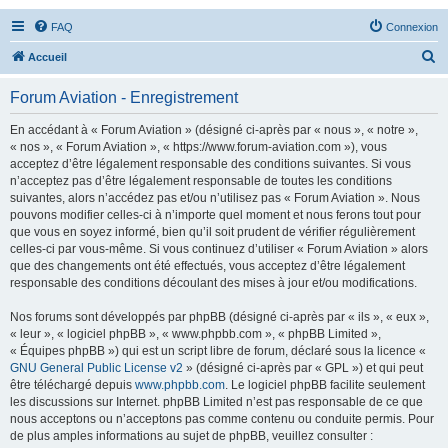
FAQ
Connexion
R
Accueil
e
Forum Aviation - Enregistrement
c
h
En accédant à « Forum Aviation » (désigné ci-après par « nous », « notre »,
« nos », « Forum Aviation », « https://www.forum-aviation.com »), vous
e
acceptez d’être légalement responsable des conditions suivantes. Si vous
r
n’acceptez pas d’être légalement responsable de toutes les conditions
suivantes, alors n’accédez pas et/ou n’utilisez pas « Forum Aviation ». Nous
c
pouvons modifier celles-ci à n’importe quel moment et nous ferons tout pour
h
que vous en soyez informé, bien qu’il soit prudent de vérifier régulièrement
celles-ci par vous-même. Si vous continuez d’utiliser « Forum Aviation » alors
e
que des changements ont été effectués, vous acceptez d’être légalement
r
responsable des conditions découlant des mises à jour et/ou modifications.
Nos forums sont développés par phpBB (désigné ci-après par « ils », « eux »,
« leur », « logiciel phpBB », « www.phpbb.com », « phpBB Limited »,
« Équipes phpBB ») qui est un script libre de forum, déclaré sous la licence «
GNU General Public License v2
» (désigné ci-après par « GPL ») et qui peut
être téléchargé depuis
www.phpbb.com
. Le logiciel phpBB facilite seulement
les discussions sur Internet. phpBB Limited n’est pas responsable de ce que
nous acceptons ou n’acceptons pas comme contenu ou conduite permis. Pour
de plus amples informations au sujet de phpBB, veuillez consulter :