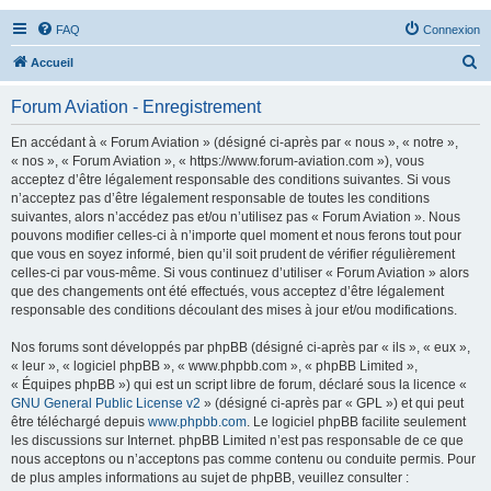
FAQ
Connexion
R
Accueil
e
Forum Aviation - Enregistrement
c
h
En accédant à « Forum Aviation » (désigné ci-après par « nous », « notre »,
« nos », « Forum Aviation », « https://www.forum-aviation.com »), vous
e
acceptez d’être légalement responsable des conditions suivantes. Si vous
r
n’acceptez pas d’être légalement responsable de toutes les conditions
suivantes, alors n’accédez pas et/ou n’utilisez pas « Forum Aviation ». Nous
c
pouvons modifier celles-ci à n’importe quel moment et nous ferons tout pour
h
que vous en soyez informé, bien qu’il soit prudent de vérifier régulièrement
celles-ci par vous-même. Si vous continuez d’utiliser « Forum Aviation » alors
e
que des changements ont été effectués, vous acceptez d’être légalement
r
responsable des conditions découlant des mises à jour et/ou modifications.
Nos forums sont développés par phpBB (désigné ci-après par « ils », « eux »,
« leur », « logiciel phpBB », « www.phpbb.com », « phpBB Limited »,
« Équipes phpBB ») qui est un script libre de forum, déclaré sous la licence «
GNU General Public License v2
» (désigné ci-après par « GPL ») et qui peut
être téléchargé depuis
www.phpbb.com
. Le logiciel phpBB facilite seulement
les discussions sur Internet. phpBB Limited n’est pas responsable de ce que
nous acceptons ou n’acceptons pas comme contenu ou conduite permis. Pour
de plus amples informations au sujet de phpBB, veuillez consulter :