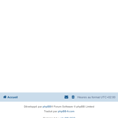
Accueil
Heures au format
UTC+02:00
Développé par
phpBB
® Forum Software © phpBB Limited
Traduit par
phpBB-fr.com