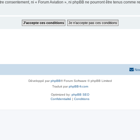
votre consentement, ni « Forum Aviation », ni phpBB ne pourront être tenus comme r
Nou
Développé par
phpBB
® Forum Software © phpBB Limited
Traduit par
phpBB-fr.com
Optimized by:
phpBB SEO
Confidentialité
|
Conditions