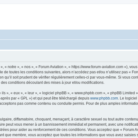
», « notre », « nos », « Forum Aviation », « https://www.forum-aviation.com »), vo
 de toutes les conditions suivantes, alors n’accédez pas et/ou n’utilisez pas « Fo
n qu’il soit prudent de vérifier régulièrement celles-ci par vous-même. Si vous co
 des conditions découlant des mises à jour et/ou modifications.
ls », « eux », « leur », « logiciel phpBB », « www.phpbb.com », « phpBB Limited »,
-après par « GPL ») et qui peut être téléchargé depuis
www.phpbb.com
. Le logicie
acceptons pas comme contenu ou conduite permis. Pour de plus amples informations
lgaire, diffamatoire, choquant, menaçant, à caractère sexuel ou tout autre contenu 
faire peut vous mener à un bannissement immédiat et permanent, avec une notificati
trées pour aider au renforcement de ces conditions. Vous acceptez que « Forum Avi
tant que membre, vous acceptez que toutes les informations que vous avez saisies