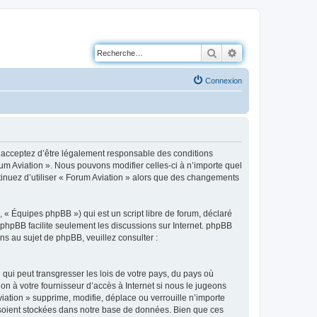
Rechercher
Recherche avancé
Connexion
us acceptez d’être légalement responsable des conditions
rum Aviation ». Nous pouvons modifier celles-ci à n’importe quel
ntinuez d’utiliser « Forum Aviation » alors que des changements
 « Équipes phpBB ») qui est un script libre de forum, déclaré
l phpBB facilite seulement les discussions sur Internet. phpBB
 au sujet de phpBB, veuillez consulter :
qui peut transgresser les lois de votre pays, du pays où
on à votre fournisseur d’accès à Internet si nous le jugeons
ation » supprime, modifie, déplace ou verrouille n’importe
 soient stockées dans notre base de données. Bien que ces