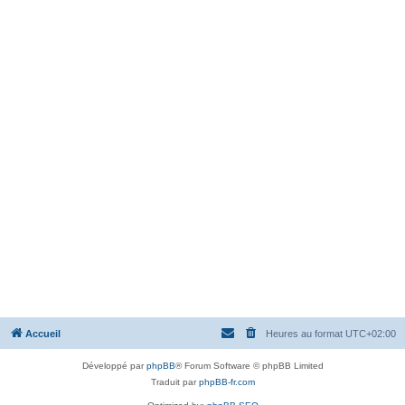
Accueil
Heures au format
UTC+02:00
Développé par
phpBB
® Forum Software © phpBB Limited
Traduit par
phpBB-fr.com