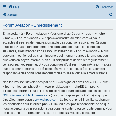
FAQ
Connexion
R
Accueil
e
Forum Aviation - Enregistrement
c
h
En accédant à « Forum Aviation » (désigné ci-après par « nous », « notre »,
« nos », « Forum Aviation », « https://www.forum-aviation.com »), vous
e
acceptez d’être légalement responsable des conditions suivantes. Si vous
r
n’acceptez pas d’être légalement responsable de toutes les conditions
suivantes, alors n’accédez pas et/ou n’utilisez pas « Forum Aviation ». Nous
c
pouvons modifier celles-ci à n’importe quel moment et nous ferons tout pour
h
que vous en soyez informé, bien qu’il soit prudent de vérifier régulièrement
celles-ci par vous-même. Si vous continuez d’utiliser « Forum Aviation » alors
e
que des changements ont été effectués, vous acceptez d’être légalement
r
responsable des conditions découlant des mises à jour et/ou modifications.
Nos forums sont développés par phpBB (désigné ci-après par « ils », « eux »,
« leur », « logiciel phpBB », « www.phpbb.com », « phpBB Limited »,
« Équipes phpBB ») qui est un script libre de forum, déclaré sous la licence «
GNU General Public License v2
» (désigné ci-après par « GPL ») et qui peut
être téléchargé depuis
www.phpbb.com
. Le logiciel phpBB facilite seulement
les discussions sur Internet. phpBB Limited n’est pas responsable de ce que
nous acceptons ou n’acceptons pas comme contenu ou conduite permis. Pour
de plus amples informations au sujet de phpBB, veuillez consulter :