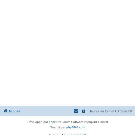
Accueil
Heures au format
UTC+02:00
Développé par
phpBB
® Forum Software © phpBB Limited
Traduit par
phpBB-fr.com