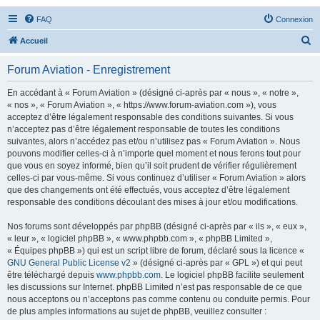
FAQ
Connexion
R
Accueil
e
Forum Aviation - Enregistrement
c
h
En accédant à « Forum Aviation » (désigné ci-après par « nous », « notre »,
« nos », « Forum Aviation », « https://www.forum-aviation.com »), vous
e
acceptez d’être légalement responsable des conditions suivantes. Si vous
r
n’acceptez pas d’être légalement responsable de toutes les conditions
suivantes, alors n’accédez pas et/ou n’utilisez pas « Forum Aviation ». Nous
c
pouvons modifier celles-ci à n’importe quel moment et nous ferons tout pour
h
que vous en soyez informé, bien qu’il soit prudent de vérifier régulièrement
celles-ci par vous-même. Si vous continuez d’utiliser « Forum Aviation » alors
e
que des changements ont été effectués, vous acceptez d’être légalement
r
responsable des conditions découlant des mises à jour et/ou modifications.
Nos forums sont développés par phpBB (désigné ci-après par « ils », « eux »,
« leur », « logiciel phpBB », « www.phpbb.com », « phpBB Limited »,
« Équipes phpBB ») qui est un script libre de forum, déclaré sous la licence «
GNU General Public License v2
» (désigné ci-après par « GPL ») et qui peut
être téléchargé depuis
www.phpbb.com
. Le logiciel phpBB facilite seulement
les discussions sur Internet. phpBB Limited n’est pas responsable de ce que
nous acceptons ou n’acceptons pas comme contenu ou conduite permis. Pour
de plus amples informations au sujet de phpBB, veuillez consulter :