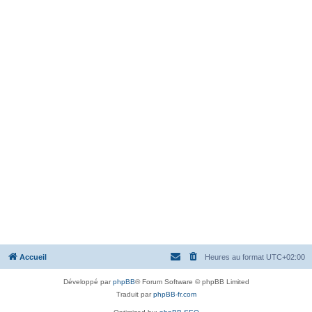
Accueil
Heures au format
UTC+02:00
Développé par
phpBB
® Forum Software © phpBB Limited
Traduit par
phpBB-fr.com