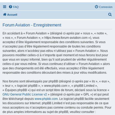
FAQ
Connexion
R
Accueil
e
Forum Aviation - Enregistrement
c
h
En accédant à « Forum Aviation » (désigné ci-après par « nous », « notre »,
« nos », « Forum Aviation », « https://www.forum-aviation.com »), vous
e
acceptez d’être légalement responsable des conditions suivantes. Si vous
r
n’acceptez pas d’être légalement responsable de toutes les conditions
suivantes, alors n’accédez pas et/ou n’utilisez pas « Forum Aviation ». Nous
c
pouvons modifier celles-ci à n’importe quel moment et nous ferons tout pour
h
que vous en soyez informé, bien qu’il soit prudent de vérifier régulièrement
celles-ci par vous-même. Si vous continuez d’utiliser « Forum Aviation » alors
e
que des changements ont été effectués, vous acceptez d’être légalement
r
responsable des conditions découlant des mises à jour et/ou modifications.
Nos forums sont développés par phpBB (désigné ci-après par « ils », « eux »,
« leur », « logiciel phpBB », « www.phpbb.com », « phpBB Limited »,
« Équipes phpBB ») qui est un script libre de forum, déclaré sous la licence «
GNU General Public License v2
» (désigné ci-après par « GPL ») et qui peut
être téléchargé depuis
www.phpbb.com
. Le logiciel phpBB facilite seulement
les discussions sur Internet. phpBB Limited n’est pas responsable de ce que
nous acceptons ou n’acceptons pas comme contenu ou conduite permis. Pour
de plus amples informations au sujet de phpBB, veuillez consulter :