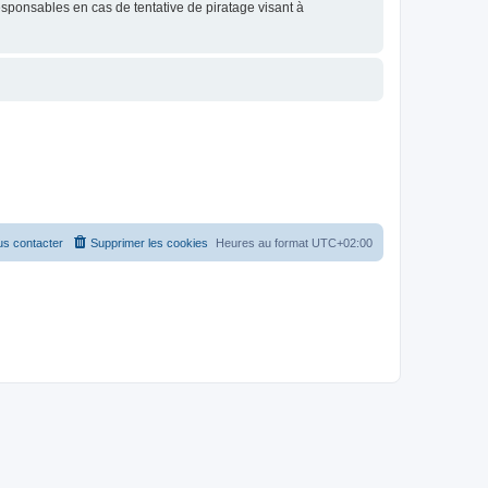
esponsables en cas de tentative de piratage visant à
s contacter
Supprimer les cookies
Heures au format
UTC+02:00