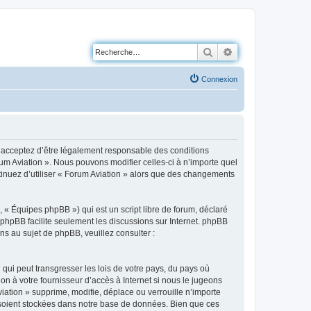
Rechercher
Recherche avancé
Connexion
us acceptez d’être légalement responsable des conditions
rum Aviation ». Nous pouvons modifier celles-ci à n’importe quel
ntinuez d’utiliser « Forum Aviation » alors que des changements
 « Équipes phpBB ») qui est un script libre de forum, déclaré
l phpBB facilite seulement les discussions sur Internet. phpBB
 au sujet de phpBB, veuillez consulter :
qui peut transgresser les lois de votre pays, du pays où
on à votre fournisseur d’accès à Internet si nous le jugeons
ation » supprime, modifie, déplace ou verrouille n’importe
 soient stockées dans notre base de données. Bien que ces