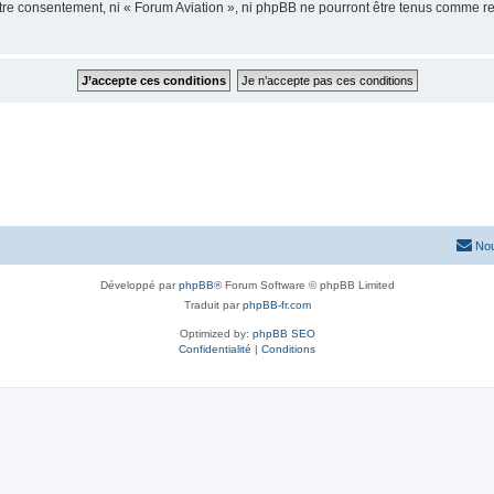
votre consentement, ni « Forum Aviation », ni phpBB ne pourront être tenus comme r
Nou
Développé par
phpBB
® Forum Software © phpBB Limited
Traduit par
phpBB-fr.com
Optimized by:
phpBB SEO
Confidentialité
|
Conditions