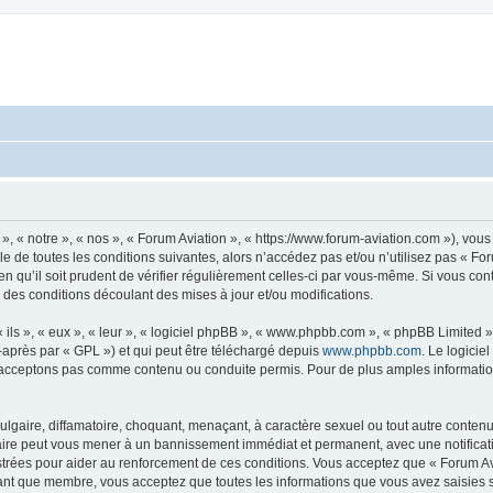
», « notre », « nos », « Forum Aviation », « https://www.forum-aviation.com »), vo
 de toutes les conditions suivantes, alors n’accédez pas et/ou n’utilisez pas « Fo
n qu’il soit prudent de vérifier régulièrement celles-ci par vous-même. Si vous co
 des conditions découlant des mises à jour et/ou modifications.
ls », « eux », « leur », « logiciel phpBB », « www.phpbb.com », « phpBB Limited »,
-après par « GPL ») et qui peut être téléchargé depuis
www.phpbb.com
. Le logicie
acceptons pas comme contenu ou conduite permis. Pour de plus amples informations
lgaire, diffamatoire, choquant, menaçant, à caractère sexuel ou tout autre contenu 
faire peut vous mener à un bannissement immédiat et permanent, avec une notificati
trées pour aider au renforcement de ces conditions. Vous acceptez que « Forum Avi
tant que membre, vous acceptez que toutes les informations que vous avez saisies