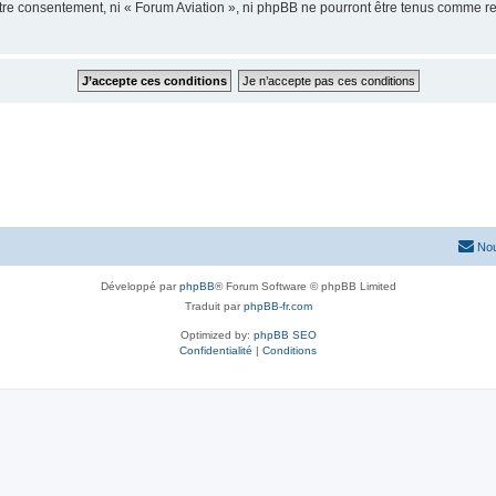
votre consentement, ni « Forum Aviation », ni phpBB ne pourront être tenus comme r
Nou
Développé par
phpBB
® Forum Software © phpBB Limited
Traduit par
phpBB-fr.com
Optimized by:
phpBB SEO
Confidentialité
|
Conditions