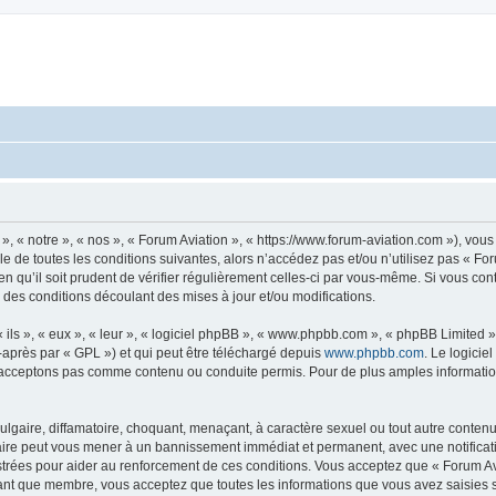
», « notre », « nos », « Forum Aviation », « https://www.forum-aviation.com »), vo
 de toutes les conditions suivantes, alors n’accédez pas et/ou n’utilisez pas « Fo
n qu’il soit prudent de vérifier régulièrement celles-ci par vous-même. Si vous co
 des conditions découlant des mises à jour et/ou modifications.
ls », « eux », « leur », « logiciel phpBB », « www.phpbb.com », « phpBB Limited »,
-après par « GPL ») et qui peut être téléchargé depuis
www.phpbb.com
. Le logicie
acceptons pas comme contenu ou conduite permis. Pour de plus amples informations
lgaire, diffamatoire, choquant, menaçant, à caractère sexuel ou tout autre contenu 
faire peut vous mener à un bannissement immédiat et permanent, avec une notificati
trées pour aider au renforcement de ces conditions. Vous acceptez que « Forum Avi
tant que membre, vous acceptez que toutes les informations que vous avez saisies