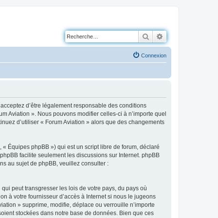
Rechercher
Recherche avancé
Connexion
us acceptez d’être légalement responsable des conditions
rum Aviation ». Nous pouvons modifier celles-ci à n’importe quel
ntinuez d’utiliser « Forum Aviation » alors que des changements
 « Équipes phpBB ») qui est un script libre de forum, déclaré
l phpBB facilite seulement les discussions sur Internet. phpBB
 au sujet de phpBB, veuillez consulter :
qui peut transgresser les lois de votre pays, du pays où
on à votre fournisseur d’accès à Internet si nous le jugeons
ation » supprime, modifie, déplace ou verrouille n’importe
 soient stockées dans notre base de données. Bien que ces