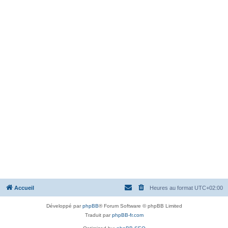
Accueil
Heures au format
UTC+02:00
Développé par
phpBB
® Forum Software © phpBB Limited
Traduit par
phpBB-fr.com