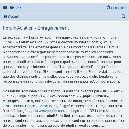
FAQ
Connexion
R
Accueil
e
Forum Aviation - Enregistrement
c
h
En accédant à « Forum Aviation » (désigné ci-après par « nous », « notre »,
« nos », « Forum Aviation », « https://www.forum-aviation.com »), vous
e
acceptez d’être légalement responsable des conditions suivantes. Si vous
r
n’acceptez pas d’être légalement responsable de toutes les conditions
suivantes, alors n’accédez pas et/ou n’utilisez pas « Forum Aviation ». Nous
c
pouvons modifier celles-ci à n’importe quel moment et nous ferons tout pour
h
que vous en soyez informé, bien qu’il soit prudent de vérifier régulièrement
celles-ci par vous-même. Si vous continuez d’utiliser « Forum Aviation » alors
e
que des changements ont été effectués, vous acceptez d’être légalement
r
responsable des conditions découlant des mises à jour et/ou modifications.
Nos forums sont développés par phpBB (désigné ci-après par « ils », « eux »,
« leur », « logiciel phpBB », « www.phpbb.com », « phpBB Limited »,
« Équipes phpBB ») qui est un script libre de forum, déclaré sous la licence «
GNU General Public License v2
» (désigné ci-après par « GPL ») et qui peut
être téléchargé depuis
www.phpbb.com
. Le logiciel phpBB facilite seulement
les discussions sur Internet. phpBB Limited n’est pas responsable de ce que
nous acceptons ou n’acceptons pas comme contenu ou conduite permis. Pour
de plus amples informations au sujet de phpBB, veuillez consulter :