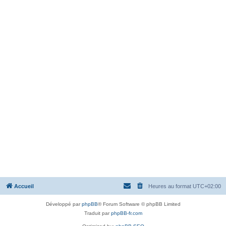
Accueil
Heures au format
UTC+02:00
Développé par
phpBB
® Forum Software © phpBB Limited
Traduit par
phpBB-fr.com