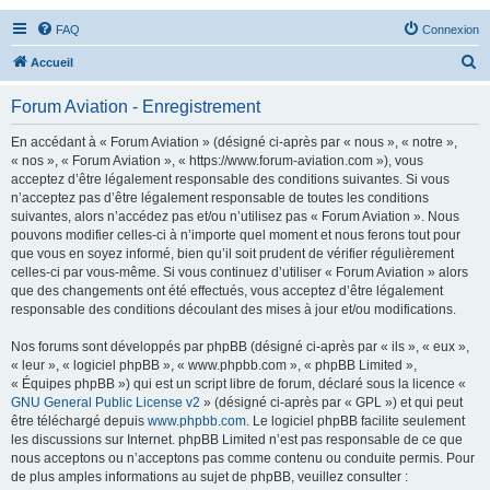
FAQ
Connexion
R
Accueil
e
Forum Aviation - Enregistrement
c
h
En accédant à « Forum Aviation » (désigné ci-après par « nous », « notre »,
« nos », « Forum Aviation », « https://www.forum-aviation.com »), vous
e
acceptez d’être légalement responsable des conditions suivantes. Si vous
r
n’acceptez pas d’être légalement responsable de toutes les conditions
suivantes, alors n’accédez pas et/ou n’utilisez pas « Forum Aviation ». Nous
c
pouvons modifier celles-ci à n’importe quel moment et nous ferons tout pour
h
que vous en soyez informé, bien qu’il soit prudent de vérifier régulièrement
celles-ci par vous-même. Si vous continuez d’utiliser « Forum Aviation » alors
e
que des changements ont été effectués, vous acceptez d’être légalement
r
responsable des conditions découlant des mises à jour et/ou modifications.
Nos forums sont développés par phpBB (désigné ci-après par « ils », « eux »,
« leur », « logiciel phpBB », « www.phpbb.com », « phpBB Limited »,
« Équipes phpBB ») qui est un script libre de forum, déclaré sous la licence «
GNU General Public License v2
» (désigné ci-après par « GPL ») et qui peut
être téléchargé depuis
www.phpbb.com
. Le logiciel phpBB facilite seulement
les discussions sur Internet. phpBB Limited n’est pas responsable de ce que
nous acceptons ou n’acceptons pas comme contenu ou conduite permis. Pour
de plus amples informations au sujet de phpBB, veuillez consulter :