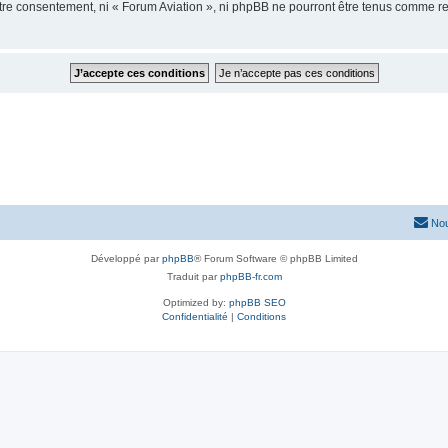
votre consentement, ni « Forum Aviation », ni phpBB ne pourront être tenus comme r
Nou
Développé par
phpBB
® Forum Software © phpBB Limited
Traduit par
phpBB-fr.com
Optimized by:
phpBB SEO
Confidentialité
|
Conditions