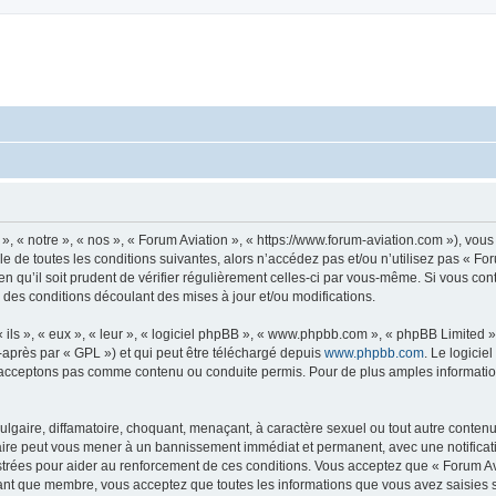
», « notre », « nos », « Forum Aviation », « https://www.forum-aviation.com »), vo
 de toutes les conditions suivantes, alors n’accédez pas et/ou n’utilisez pas « Fo
n qu’il soit prudent de vérifier régulièrement celles-ci par vous-même. Si vous co
 des conditions découlant des mises à jour et/ou modifications.
ls », « eux », « leur », « logiciel phpBB », « www.phpbb.com », « phpBB Limited »,
-après par « GPL ») et qui peut être téléchargé depuis
www.phpbb.com
. Le logicie
acceptons pas comme contenu ou conduite permis. Pour de plus amples informations
lgaire, diffamatoire, choquant, menaçant, à caractère sexuel ou tout autre contenu 
faire peut vous mener à un bannissement immédiat et permanent, avec une notificati
trées pour aider au renforcement de ces conditions. Vous acceptez que « Forum Avi
tant que membre, vous acceptez que toutes les informations que vous avez saisies