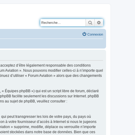
Rechercher
Recherche avancé
Connexion
us acceptez d’être légalement responsable des conditions
rum Aviation ». Nous pouvons modifier celles-ci à n’importe quel
ntinuez d’utiliser « Forum Aviation » alors que des changements
 « Équipes phpBB ») qui est un script libre de forum, déclaré
l phpBB facilite seulement les discussions sur Internet. phpBB
 au sujet de phpBB, veuillez consulter :
qui peut transgresser les lois de votre pays, du pays où
on à votre fournisseur d’accès à Internet si nous le jugeons
ation » supprime, modifie, déplace ou verrouille n’importe
 soient stockées dans notre base de données. Bien que ces