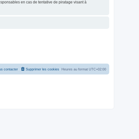
esponsables en cas de tentative de piratage visant à
s contacter
Supprimer les cookies
Heures au format
UTC+02:00