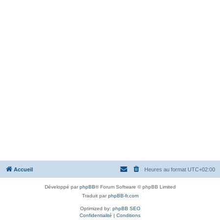
Accueil
Heures au format
UTC+02:00
Développé par
phpBB
® Forum Software © phpBB Limited
Traduit par
phpBB-fr.com
Optimized by:
phpBB SEO
Confidentialité
|
Conditions