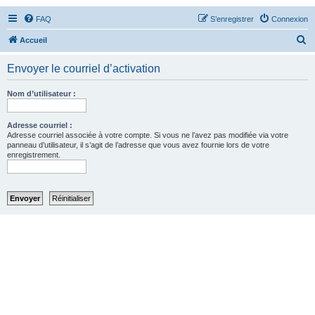
FAQ
S’enregistrer
Connexion
R
Accueil
e
Envoyer le courriel d’activation
c
h
Nom d’utilisateur :
e
r
Adresse courriel :
Adresse courriel associée à votre compte. Si vous ne l’avez pas modifiée via votre
c
panneau d’utilisateur, il s’agit de l’adresse que vous avez fournie lors de votre
enregistrement.
h
e
r