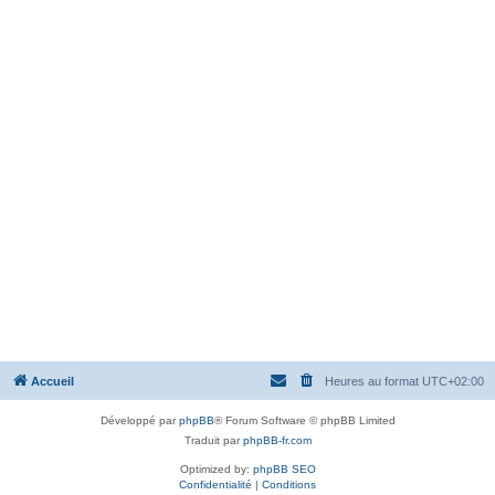
Accueil
Heures au format
UTC+02:00
Développé par
phpBB
® Forum Software © phpBB Limited
Traduit par
phpBB-fr.com
Optimized by:
phpBB SEO
Confidentialité
|
Conditions