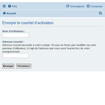
FAQ
S’enregistrer
Connexion
R
Accueil
e
Envoyer le courriel d’activation
c
h
Nom d’utilisateur :
e
r
Adresse courriel :
Adresse courriel associée à votre compte. Si vous ne l’avez pas modifiée via votre
c
panneau d’utilisateur, il s’agit de l’adresse que vous avez fournie lors de votre
enregistrement.
h
e
r