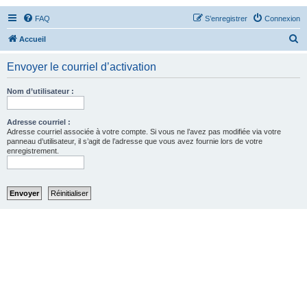
FAQ
S’enregistrer
Connexion
R
Accueil
e
Envoyer le courriel d’activation
c
h
Nom d’utilisateur :
e
r
Adresse courriel :
Adresse courriel associée à votre compte. Si vous ne l’avez pas modifiée via votre
c
panneau d’utilisateur, il s’agit de l’adresse que vous avez fournie lors de votre
enregistrement.
h
e
r