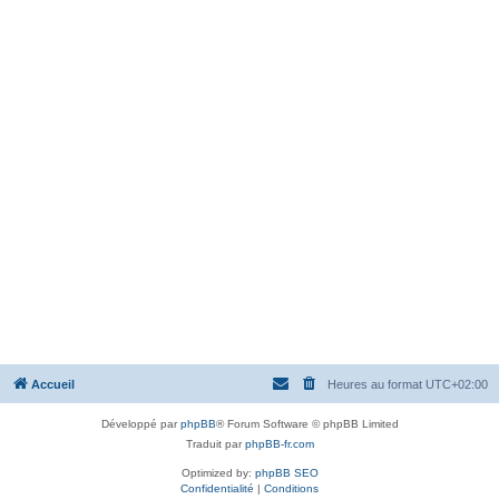
Accueil
Heures au format
UTC+02:00
Développé par
phpBB
® Forum Software © phpBB Limited
Traduit par
phpBB-fr.com
Optimized by:
phpBB SEO
Confidentialité
|
Conditions