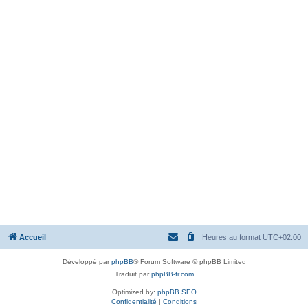
Accueil
Heures au format
UTC+02:00
Développé par
phpBB
® Forum Software © phpBB Limited
Traduit par
phpBB-fr.com
Optimized by:
phpBB SEO
Confidentialité
|
Conditions