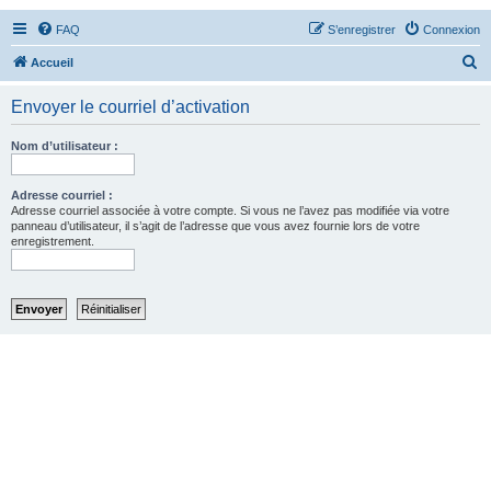
FAQ
S’enregistrer
Connexion
R
Accueil
e
Envoyer le courriel d’activation
c
h
Nom d’utilisateur :
e
r
Adresse courriel :
Adresse courriel associée à votre compte. Si vous ne l’avez pas modifiée via votre
c
panneau d’utilisateur, il s’agit de l’adresse que vous avez fournie lors de votre
enregistrement.
h
e
r