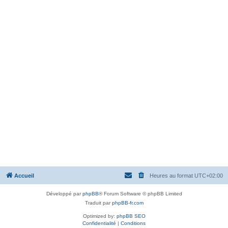
Accueil
Heures au format
UTC+02:00
Développé par
phpBB
® Forum Software © phpBB Limited
Traduit par
phpBB-fr.com
Optimized by:
phpBB SEO
Confidentialité
|
Conditions