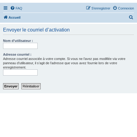
FAQ
S’enregistrer
Connexion
R
Accueil
e
Envoyer le courriel d’activation
c
h
Nom d’utilisateur :
e
r
Adresse courriel :
Adresse courriel associée à votre compte. Si vous ne l’avez pas modifiée via votre
c
panneau d’utilisateur, il s’agit de l’adresse que vous avez fournie lors de votre
enregistrement.
h
e
r