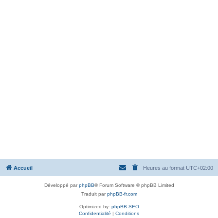
Accueil
Heures au format
UTC+02:00
Développé par
phpBB
® Forum Software © phpBB Limited
Traduit par
phpBB-fr.com
Optimized by:
phpBB SEO
Confidentialité
|
Conditions