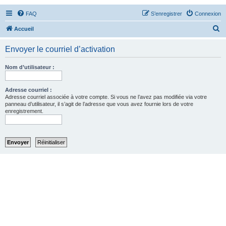
FAQ
S’enregistrer
Connexion
R
Accueil
e
Envoyer le courriel d’activation
c
h
Nom d’utilisateur :
e
r
Adresse courriel :
Adresse courriel associée à votre compte. Si vous ne l’avez pas modifiée via votre
c
panneau d’utilisateur, il s’agit de l’adresse que vous avez fournie lors de votre
enregistrement.
h
e
r