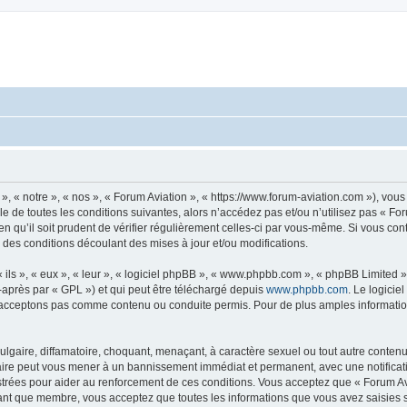
», « notre », « nos », « Forum Aviation », « https://www.forum-aviation.com »), vo
 de toutes les conditions suivantes, alors n’accédez pas et/ou n’utilisez pas « Fo
n qu’il soit prudent de vérifier régulièrement celles-ci par vous-même. Si vous co
 des conditions découlant des mises à jour et/ou modifications.
ls », « eux », « leur », « logiciel phpBB », « www.phpbb.com », « phpBB Limited »,
-après par « GPL ») et qui peut être téléchargé depuis
www.phpbb.com
. Le logicie
acceptons pas comme contenu ou conduite permis. Pour de plus amples informations
lgaire, diffamatoire, choquant, menaçant, à caractère sexuel ou tout autre contenu 
faire peut vous mener à un bannissement immédiat et permanent, avec une notificati
trées pour aider au renforcement de ces conditions. Vous acceptez que « Forum Avi
tant que membre, vous acceptez que toutes les informations que vous avez saisies