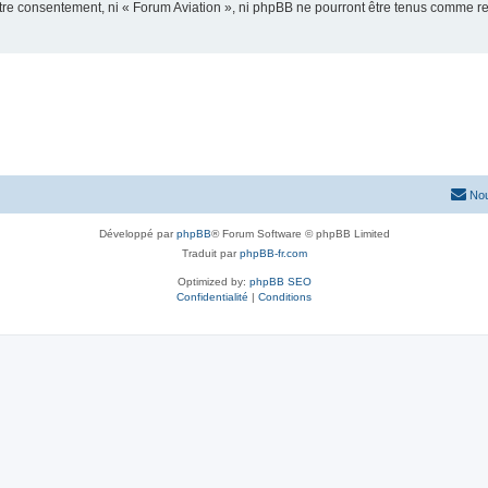
votre consentement, ni « Forum Aviation », ni phpBB ne pourront être tenus comme r
Nou
Développé par
phpBB
® Forum Software © phpBB Limited
Traduit par
phpBB-fr.com
Optimized by:
phpBB SEO
Confidentialité
|
Conditions