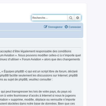
Rechercher
Recherche avancé
S’enregistrer
Connexion
us acceptez d’être légalement responsable des conditions
rum Aviation ». Nous pouvons modifier celles-ci à n’importe quel
ntinuez d’utiliser « Forum Aviation » alors que des changements
 « Équipes phpBB ») qui est un script libre de forum, déclaré
l phpBB facilite seulement les discussions sur Internet. phpBB
 au sujet de phpBB, veuillez consulter :
qui peut transgresser les lois de votre pays, du pays où
on à votre fournisseur d’accès à Internet si nous le jugeons
ation » supprime, modifie, déplace ou verrouille n’importe
 soient stockées dans notre base de données. Bien que ces