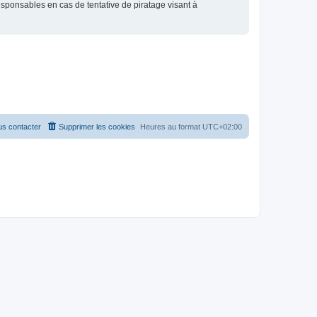
esponsables en cas de tentative de piratage visant à
s contacter
Supprimer les cookies
Heures au format
UTC+02:00