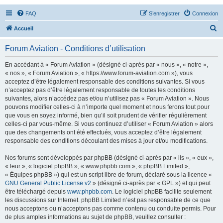
FAQ
S’enregistrer
Connexion
R
Accueil
e
Forum Aviation - Conditions d’utilisation
c
h
En accédant à « Forum Aviation » (désigné ci-après par « nous », « notre »,
« nos », « Forum Aviation », « https://www.forum-aviation.com »), vous
e
acceptez d’être légalement responsable des conditions suivantes. Si vous
r
n’acceptez pas d’être légalement responsable de toutes les conditions
suivantes, alors n’accédez pas et/ou n’utilisez pas « Forum Aviation ». Nous
c
pouvons modifier celles-ci à n’importe quel moment et nous ferons tout pour
h
que vous en soyez informé, bien qu’il soit prudent de vérifier régulièrement
celles-ci par vous-même. Si vous continuez d’utiliser « Forum Aviation » alors
e
que des changements ont été effectués, vous acceptez d’être légalement
r
responsable des conditions découlant des mises à jour et/ou modifications.
Nos forums sont développés par phpBB (désigné ci-après par « ils », « eux »,
« leur », « logiciel phpBB », « www.phpbb.com », « phpBB Limited »,
« Équipes phpBB ») qui est un script libre de forum, déclaré sous la licence «
GNU General Public License v2
» (désigné ci-après par « GPL ») et qui peut
être téléchargé depuis
www.phpbb.com
. Le logiciel phpBB facilite seulement
les discussions sur Internet. phpBB Limited n’est pas responsable de ce que
nous acceptons ou n’acceptons pas comme contenu ou conduite permis. Pour
de plus amples informations au sujet de phpBB, veuillez consulter :