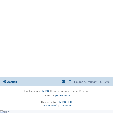
Accueil
Heures au format
UTC+02:00
Développé par
phpBB
® Forum Software © phpBB Limited
Traduit par
phpBB-fr.com
Optimized by:
phpBB SEO
Confidentialité
|
Conditions