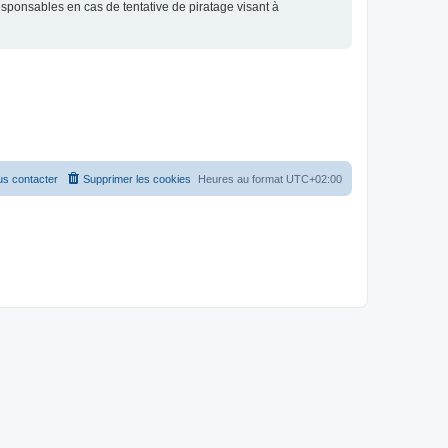
esponsables en cas de tentative de piratage visant à
s contacter
Supprimer les cookies
Heures au format
UTC+02:00