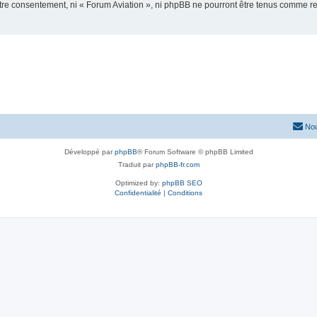
votre consentement, ni « Forum Aviation », ni phpBB ne pourront être tenus comme r
Nou
Développé par
phpBB
® Forum Software © phpBB Limited
Traduit par
phpBB-fr.com
Optimized by:
phpBB SEO
Confidentialité
|
Conditions