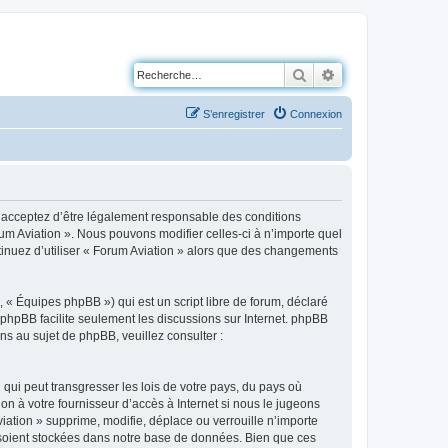
Rechercher
Recherche avancé
S’enregistrer
Connexion
us acceptez d’être légalement responsable des conditions
rum Aviation ». Nous pouvons modifier celles-ci à n’importe quel
ntinuez d’utiliser « Forum Aviation » alors que des changements
 « Équipes phpBB ») qui est un script libre de forum, déclaré
l phpBB facilite seulement les discussions sur Internet. phpBB
 au sujet de phpBB, veuillez consulter :
qui peut transgresser les lois de votre pays, du pays où
on à votre fournisseur d’accès à Internet si nous le jugeons
ation » supprime, modifie, déplace ou verrouille n’importe
 soient stockées dans notre base de données. Bien que ces