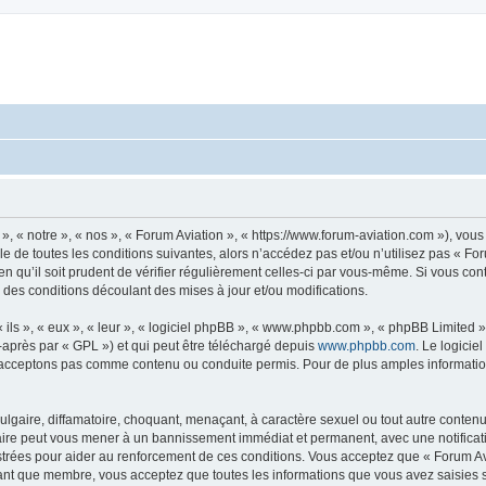
», « notre », « nos », « Forum Aviation », « https://www.forum-aviation.com »), vo
 de toutes les conditions suivantes, alors n’accédez pas et/ou n’utilisez pas « Fo
n qu’il soit prudent de vérifier régulièrement celles-ci par vous-même. Si vous co
 des conditions découlant des mises à jour et/ou modifications.
ls », « eux », « leur », « logiciel phpBB », « www.phpbb.com », « phpBB Limited »,
-après par « GPL ») et qui peut être téléchargé depuis
www.phpbb.com
. Le logicie
acceptons pas comme contenu ou conduite permis. Pour de plus amples informations
lgaire, diffamatoire, choquant, menaçant, à caractère sexuel ou tout autre contenu 
faire peut vous mener à un bannissement immédiat et permanent, avec une notificati
trées pour aider au renforcement de ces conditions. Vous acceptez que « Forum Avi
tant que membre, vous acceptez que toutes les informations que vous avez saisies