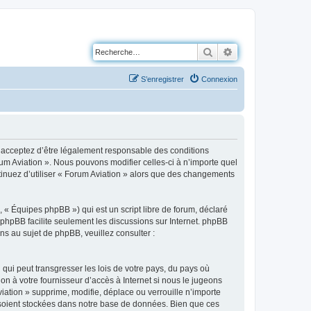
Rechercher
Recherche avancé
S’enregistrer
Connexion
us acceptez d’être légalement responsable des conditions
rum Aviation ». Nous pouvons modifier celles-ci à n’importe quel
ntinuez d’utiliser « Forum Aviation » alors que des changements
 « Équipes phpBB ») qui est un script libre de forum, déclaré
l phpBB facilite seulement les discussions sur Internet. phpBB
 au sujet de phpBB, veuillez consulter :
qui peut transgresser les lois de votre pays, du pays où
on à votre fournisseur d’accès à Internet si nous le jugeons
ation » supprime, modifie, déplace ou verrouille n’importe
 soient stockées dans notre base de données. Bien que ces