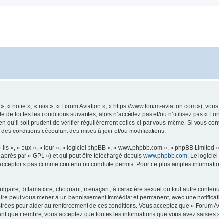
», « notre », « nos », « Forum Aviation », « https://www.forum-aviation.com »), vo
 de toutes les conditions suivantes, alors n’accédez pas et/ou n’utilisez pas « Fo
n qu’il soit prudent de vérifier régulièrement celles-ci par vous-même. Si vous co
 des conditions découlant des mises à jour et/ou modifications.
ls », « eux », « leur », « logiciel phpBB », « www.phpbb.com », « phpBB Limited »,
-après par « GPL ») et qui peut être téléchargé depuis
www.phpbb.com
. Le logicie
acceptons pas comme contenu ou conduite permis. Pour de plus amples informations
lgaire, diffamatoire, choquant, menaçant, à caractère sexuel ou tout autre contenu 
faire peut vous mener à un bannissement immédiat et permanent, avec une notificati
trées pour aider au renforcement de ces conditions. Vous acceptez que « Forum Avi
tant que membre, vous acceptez que toutes les informations que vous avez saisies