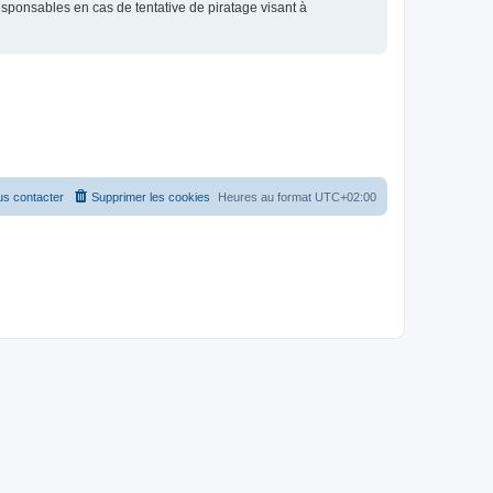
esponsables en cas de tentative de piratage visant à
s contacter
Supprimer les cookies
Heures au format
UTC+02:00