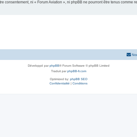
votre consentement, ni « Forum Aviation », ni phpBB ne pourront être tenus comme r
Nou
Développé par
phpBB
® Forum Software © phpBB Limited
Traduit par
phpBB-fr.com
Optimized by:
phpBB SEO
Confidentialité
|
Conditions