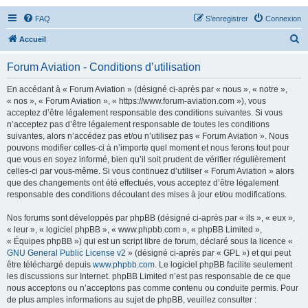
FAQ
S’enregistrer
Connexion
R
Accueil
e
Forum Aviation - Conditions d’utilisation
c
h
En accédant à « Forum Aviation » (désigné ci-après par « nous », « notre »,
« nos », « Forum Aviation », « https://www.forum-aviation.com »), vous
e
acceptez d’être légalement responsable des conditions suivantes. Si vous
r
n’acceptez pas d’être légalement responsable de toutes les conditions
suivantes, alors n’accédez pas et/ou n’utilisez pas « Forum Aviation ». Nous
c
pouvons modifier celles-ci à n’importe quel moment et nous ferons tout pour
h
que vous en soyez informé, bien qu’il soit prudent de vérifier régulièrement
celles-ci par vous-même. Si vous continuez d’utiliser « Forum Aviation » alors
e
que des changements ont été effectués, vous acceptez d’être légalement
r
responsable des conditions découlant des mises à jour et/ou modifications.
Nos forums sont développés par phpBB (désigné ci-après par « ils », « eux »,
« leur », « logiciel phpBB », « www.phpbb.com », « phpBB Limited »,
« Équipes phpBB ») qui est un script libre de forum, déclaré sous la licence «
GNU General Public License v2
» (désigné ci-après par « GPL ») et qui peut
être téléchargé depuis
www.phpbb.com
. Le logiciel phpBB facilite seulement
les discussions sur Internet. phpBB Limited n’est pas responsable de ce que
nous acceptons ou n’acceptons pas comme contenu ou conduite permis. Pour
de plus amples informations au sujet de phpBB, veuillez consulter :