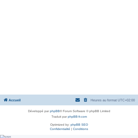
Accueil
Heures au format
UTC+02:00
Développé par
phpBB
® Forum Software © phpBB Limited
Traduit par
phpBB-fr.com
Optimized by:
phpBB SEO
Confidentialité
|
Conditions