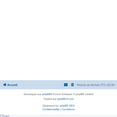
Accueil
Heures au format
UTC+02:00
Développé par
phpBB
® Forum Software © phpBB Limited
Traduit par
phpBB-fr.com
Optimized by:
phpBB SEO
Confidentialité
|
Conditions