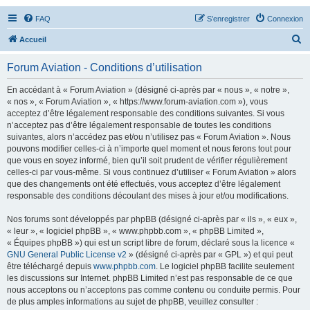
FAQ
S’enregistrer
Connexion
R
Accueil
e
Forum Aviation - Conditions d’utilisation
c
h
En accédant à « Forum Aviation » (désigné ci-après par « nous », « notre »,
« nos », « Forum Aviation », « https://www.forum-aviation.com »), vous
e
acceptez d’être légalement responsable des conditions suivantes. Si vous
r
n’acceptez pas d’être légalement responsable de toutes les conditions
suivantes, alors n’accédez pas et/ou n’utilisez pas « Forum Aviation ». Nous
c
pouvons modifier celles-ci à n’importe quel moment et nous ferons tout pour
h
que vous en soyez informé, bien qu’il soit prudent de vérifier régulièrement
celles-ci par vous-même. Si vous continuez d’utiliser « Forum Aviation » alors
e
que des changements ont été effectués, vous acceptez d’être légalement
r
responsable des conditions découlant des mises à jour et/ou modifications.
Nos forums sont développés par phpBB (désigné ci-après par « ils », « eux »,
« leur », « logiciel phpBB », « www.phpbb.com », « phpBB Limited »,
« Équipes phpBB ») qui est un script libre de forum, déclaré sous la licence «
GNU General Public License v2
» (désigné ci-après par « GPL ») et qui peut
être téléchargé depuis
www.phpbb.com
. Le logiciel phpBB facilite seulement
les discussions sur Internet. phpBB Limited n’est pas responsable de ce que
nous acceptons ou n’acceptons pas comme contenu ou conduite permis. Pour
de plus amples informations au sujet de phpBB, veuillez consulter :