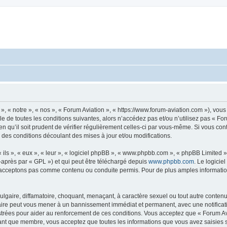
», « notre », « nos », « Forum Aviation », « https://www.forum-aviation.com »), vo
 de toutes les conditions suivantes, alors n’accédez pas et/ou n’utilisez pas « Fo
n qu’il soit prudent de vérifier régulièrement celles-ci par vous-même. Si vous co
 des conditions découlant des mises à jour et/ou modifications.
ls », « eux », « leur », « logiciel phpBB », « www.phpbb.com », « phpBB Limited »,
-après par « GPL ») et qui peut être téléchargé depuis
www.phpbb.com
. Le logicie
acceptons pas comme contenu ou conduite permis. Pour de plus amples informations
lgaire, diffamatoire, choquant, menaçant, à caractère sexuel ou tout autre contenu 
faire peut vous mener à un bannissement immédiat et permanent, avec une notificati
trées pour aider au renforcement de ces conditions. Vous acceptez que « Forum Avi
tant que membre, vous acceptez que toutes les informations que vous avez saisies