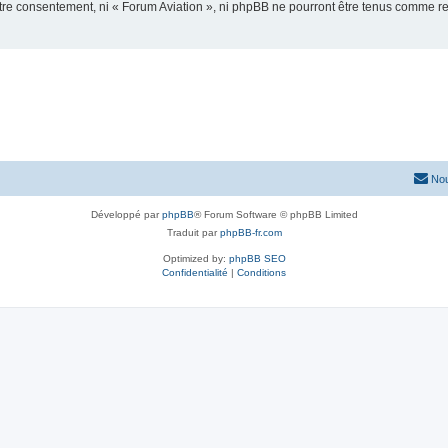
votre consentement, ni « Forum Aviation », ni phpBB ne pourront être tenus comme r
Nou
Développé par
phpBB
® Forum Software © phpBB Limited
Traduit par
phpBB-fr.com
Optimized by:
phpBB SEO
Confidentialité
|
Conditions