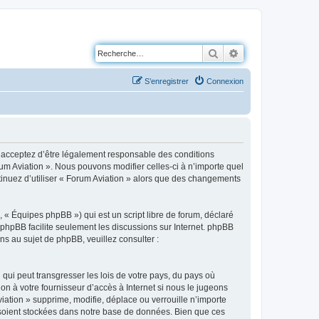
Rechercher
Recherche avancé
S’enregistrer
Connexion
us acceptez d’être légalement responsable des conditions
rum Aviation ». Nous pouvons modifier celles-ci à n’importe quel
ntinuez d’utiliser « Forum Aviation » alors que des changements
 « Équipes phpBB ») qui est un script libre de forum, déclaré
l phpBB facilite seulement les discussions sur Internet. phpBB
 au sujet de phpBB, veuillez consulter :
qui peut transgresser les lois de votre pays, du pays où
on à votre fournisseur d’accès à Internet si nous le jugeons
ation » supprime, modifie, déplace ou verrouille n’importe
 soient stockées dans notre base de données. Bien que ces