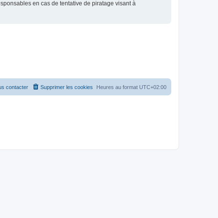
esponsables en cas de tentative de piratage visant à
s contacter
Supprimer les cookies
Heures au format
UTC+02:00