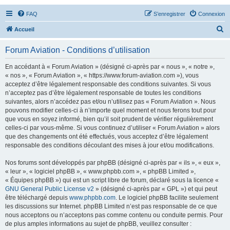
FAQ
S’enregistrer
Connexion
R
Accueil
e
Forum Aviation - Conditions d’utilisation
c
h
En accédant à « Forum Aviation » (désigné ci-après par « nous », « notre »,
« nos », « Forum Aviation », « https://www.forum-aviation.com »), vous
e
acceptez d’être légalement responsable des conditions suivantes. Si vous
r
n’acceptez pas d’être légalement responsable de toutes les conditions
suivantes, alors n’accédez pas et/ou n’utilisez pas « Forum Aviation ». Nous
c
pouvons modifier celles-ci à n’importe quel moment et nous ferons tout pour
h
que vous en soyez informé, bien qu’il soit prudent de vérifier régulièrement
celles-ci par vous-même. Si vous continuez d’utiliser « Forum Aviation » alors
e
que des changements ont été effectués, vous acceptez d’être légalement
r
responsable des conditions découlant des mises à jour et/ou modifications.
Nos forums sont développés par phpBB (désigné ci-après par « ils », « eux »,
« leur », « logiciel phpBB », « www.phpbb.com », « phpBB Limited »,
« Équipes phpBB ») qui est un script libre de forum, déclaré sous la licence «
GNU General Public License v2
» (désigné ci-après par « GPL ») et qui peut
être téléchargé depuis
www.phpbb.com
. Le logiciel phpBB facilite seulement
les discussions sur Internet. phpBB Limited n’est pas responsable de ce que
nous acceptons ou n’acceptons pas comme contenu ou conduite permis. Pour
de plus amples informations au sujet de phpBB, veuillez consulter :