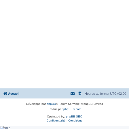
Accueil
Heures au format
UTC+02:00
Développé par
phpBB
® Forum Software © phpBB Limited
Traduit par
phpBB-fr.com
Optimized by:
phpBB SEO
Confidentialité
|
Conditions