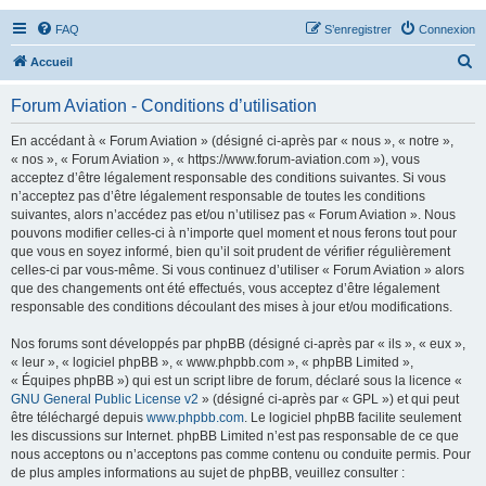
FAQ
S’enregistrer
Connexion
R
Accueil
e
Forum Aviation - Conditions d’utilisation
c
h
En accédant à « Forum Aviation » (désigné ci-après par « nous », « notre »,
« nos », « Forum Aviation », « https://www.forum-aviation.com »), vous
e
acceptez d’être légalement responsable des conditions suivantes. Si vous
r
n’acceptez pas d’être légalement responsable de toutes les conditions
suivantes, alors n’accédez pas et/ou n’utilisez pas « Forum Aviation ». Nous
c
pouvons modifier celles-ci à n’importe quel moment et nous ferons tout pour
h
que vous en soyez informé, bien qu’il soit prudent de vérifier régulièrement
celles-ci par vous-même. Si vous continuez d’utiliser « Forum Aviation » alors
e
que des changements ont été effectués, vous acceptez d’être légalement
r
responsable des conditions découlant des mises à jour et/ou modifications.
Nos forums sont développés par phpBB (désigné ci-après par « ils », « eux »,
« leur », « logiciel phpBB », « www.phpbb.com », « phpBB Limited »,
« Équipes phpBB ») qui est un script libre de forum, déclaré sous la licence «
GNU General Public License v2
» (désigné ci-après par « GPL ») et qui peut
être téléchargé depuis
www.phpbb.com
. Le logiciel phpBB facilite seulement
les discussions sur Internet. phpBB Limited n’est pas responsable de ce que
nous acceptons ou n’acceptons pas comme contenu ou conduite permis. Pour
de plus amples informations au sujet de phpBB, veuillez consulter :