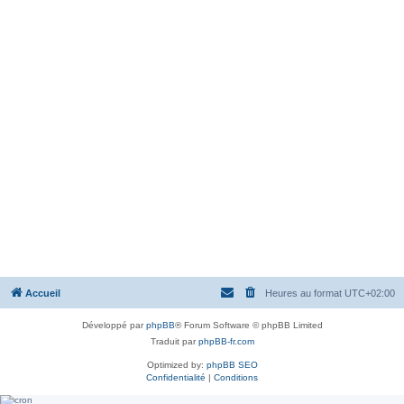
Accueil
Heures au format
UTC+02:00
Développé par
phpBB
® Forum Software © phpBB Limited
Traduit par
phpBB-fr.com
Optimized by:
phpBB SEO
Confidentialité
|
Conditions