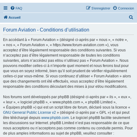
FAQ
S’enregistrer
Connexion
R
Accueil
e
Forum Aviation - Conditions d’utilisation
c
h
En accédant à « Forum Aviation » (désigné ci-après par « nous », « notre »,
« nos », « Forum Aviation », « https://www.forum-aviation.com »), vous
e
acceptez d’être légalement responsable des conditions suivantes. Si vous
r
n’acceptez pas d’être légalement responsable de toutes les conditions
suivantes, alors n’accédez pas et/ou n’utilisez pas « Forum Aviation ». Nous
c
pouvons modifier celles-ci à n’importe quel moment et nous ferons tout pour
h
que vous en soyez informé, bien qu’il soit prudent de vérifier régulièrement
celles-ci par vous-même. Si vous continuez d’utiliser « Forum Aviation » alors
e
que des changements ont été effectués, vous acceptez d’être légalement
r
responsable des conditions découlant des mises à jour et/ou modifications.
Nos forums sont développés par phpBB (désigné ci-après par « ils », « eux »,
« leur », « logiciel phpBB », « www.phpbb.com », « phpBB Limited »,
« Équipes phpBB ») qui est un script libre de forum, déclaré sous la licence «
GNU General Public License v2
» (désigné ci-après par « GPL ») et qui peut
être téléchargé depuis
www.phpbb.com
. Le logiciel phpBB facilite seulement
les discussions sur Internet. phpBB Limited n’est pas responsable de ce que
nous acceptons ou n’acceptons pas comme contenu ou conduite permis. Pour
de plus amples informations au sujet de phpBB, veuillez consulter :