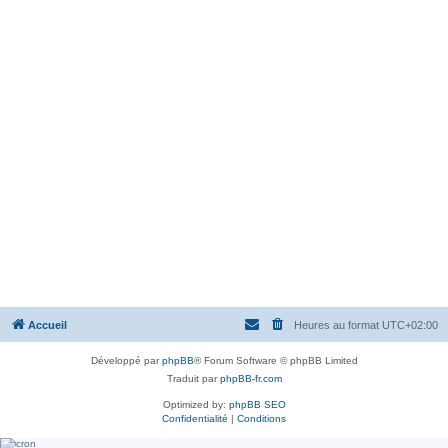
Accueil
Heures au format
UTC+02:00
Développé par
phpBB
® Forum Software © phpBB Limited
Traduit par
phpBB-fr.com
Optimized by:
phpBB SEO
Confidentialité
|
Conditions