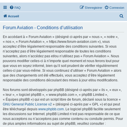
FAQ
S’enregistrer
Connexion
R
Accueil
e
Forum Aviation - Conditions d’utilisation
c
h
En accédant à « Forum Aviation » (désigné ci-après par « nous », « notre »,
« nos », « Forum Aviation », « https://www.forum-aviation.com »), vous
e
acceptez d’être légalement responsable des conditions suivantes. Si vous
r
n’acceptez pas d’être légalement responsable de toutes les conditions
suivantes, alors n’accédez pas et/ou n’utilisez pas « Forum Aviation ». Nous
c
pouvons modifier celles-ci à n’importe quel moment et nous ferons tout pour
h
que vous en soyez informé, bien qu’il soit prudent de vérifier régulièrement
celles-ci par vous-même. Si vous continuez d’utiliser « Forum Aviation » alors
e
que des changements ont été effectués, vous acceptez d’être légalement
r
responsable des conditions découlant des mises à jour et/ou modifications.
Nos forums sont développés par phpBB (désigné ci-après par « ils », « eux »,
« leur », « logiciel phpBB », « www.phpbb.com », « phpBB Limited »,
« Équipes phpBB ») qui est un script libre de forum, déclaré sous la licence «
GNU General Public License v2
» (désigné ci-après par « GPL ») et qui peut
être téléchargé depuis
www.phpbb.com
. Le logiciel phpBB facilite seulement
les discussions sur Internet. phpBB Limited n’est pas responsable de ce que
nous acceptons ou n’acceptons pas comme contenu ou conduite permis. Pour
de plus amples informations au sujet de phpBB, veuillez consulter :