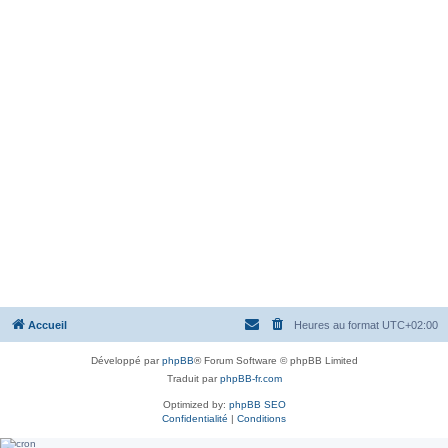
Accueil
Heures au format
UTC+02:00
Développé par
phpBB
® Forum Software © phpBB Limited
Traduit par
phpBB-fr.com
Optimized by:
phpBB SEO
Confidentialité
|
Conditions