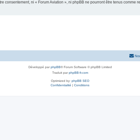
votre consentement, ni « Forum Aviation », ni phpBB ne pourront être tenus comme r
Nou
Développé par
phpBB
® Forum Software © phpBB Limited
Traduit par
phpBB-fr.com
Optimized by:
phpBB SEO
Confidentialité
|
Conditions