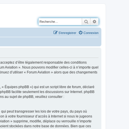
Rechercher
Recherche avancé
S’enregistrer
Connexion
us acceptez d’être légalement responsable des conditions
rum Aviation ». Nous pouvons modifier celles-ci à n’importe quel
ntinuez d’utiliser « Forum Aviation » alors que des changements
 « Équipes phpBB ») qui est un script libre de forum, déclaré
l phpBB facilite seulement les discussions sur Internet. phpBB
 au sujet de phpBB, veuillez consulter :
qui peut transgresser les lois de votre pays, du pays où
on à votre fournisseur d’accès à Internet si nous le jugeons
ation » supprime, modifie, déplace ou verrouille n’importe
 soient stockées dans notre base de données. Bien que ces