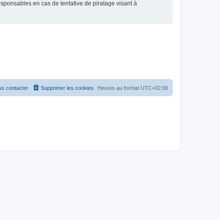
esponsables en cas de tentative de piratage visant à
s contacter
Supprimer les cookies
Heures au format
UTC+02:00