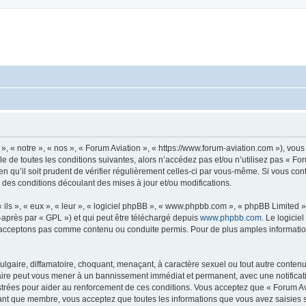
», « notre », « nos », « Forum Aviation », « https://www.forum-aviation.com »), vo
 de toutes les conditions suivantes, alors n’accédez pas et/ou n’utilisez pas « Fo
n qu’il soit prudent de vérifier régulièrement celles-ci par vous-même. Si vous co
 des conditions découlant des mises à jour et/ou modifications.
ls », « eux », « leur », « logiciel phpBB », « www.phpbb.com », « phpBB Limited »,
-après par « GPL ») et qui peut être téléchargé depuis
www.phpbb.com
. Le logicie
acceptons pas comme contenu ou conduite permis. Pour de plus amples informations
lgaire, diffamatoire, choquant, menaçant, à caractère sexuel ou tout autre contenu 
faire peut vous mener à un bannissement immédiat et permanent, avec une notificati
trées pour aider au renforcement de ces conditions. Vous acceptez que « Forum Avi
tant que membre, vous acceptez que toutes les informations que vous avez saisies