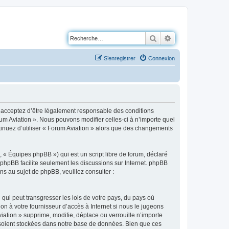
Rechercher
Recherche avancé
S’enregistrer
Connexion
us acceptez d’être légalement responsable des conditions
rum Aviation ». Nous pouvons modifier celles-ci à n’importe quel
ntinuez d’utiliser « Forum Aviation » alors que des changements
 « Équipes phpBB ») qui est un script libre de forum, déclaré
l phpBB facilite seulement les discussions sur Internet. phpBB
 au sujet de phpBB, veuillez consulter :
qui peut transgresser les lois de votre pays, du pays où
on à votre fournisseur d’accès à Internet si nous le jugeons
ation » supprime, modifie, déplace ou verrouille n’importe
 soient stockées dans notre base de données. Bien que ces