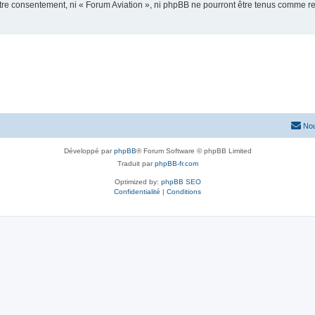
votre consentement, ni « Forum Aviation », ni phpBB ne pourront être tenus comme r
Nou
Développé par
phpBB
® Forum Software © phpBB Limited
Traduit par
phpBB-fr.com
Optimized by:
phpBB SEO
Confidentialité
|
Conditions