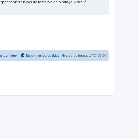
esponsables en cas de tentative de piratage visant à
s contacter
Supprimer les cookies
Heures au format
UTC+02:00