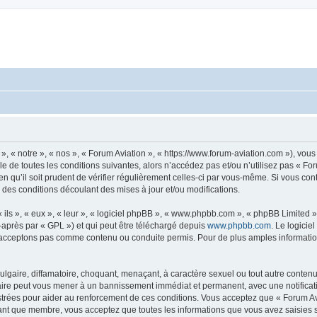
», « notre », « nos », « Forum Aviation », « https://www.forum-aviation.com »), vo
 de toutes les conditions suivantes, alors n’accédez pas et/ou n’utilisez pas « Fo
n qu’il soit prudent de vérifier régulièrement celles-ci par vous-même. Si vous co
 des conditions découlant des mises à jour et/ou modifications.
ls », « eux », « leur », « logiciel phpBB », « www.phpbb.com », « phpBB Limited »,
-après par « GPL ») et qui peut être téléchargé depuis
www.phpbb.com
. Le logicie
acceptons pas comme contenu ou conduite permis. Pour de plus amples informations
lgaire, diffamatoire, choquant, menaçant, à caractère sexuel ou tout autre contenu 
faire peut vous mener à un bannissement immédiat et permanent, avec une notificati
trées pour aider au renforcement de ces conditions. Vous acceptez que « Forum Avi
tant que membre, vous acceptez que toutes les informations que vous avez saisies