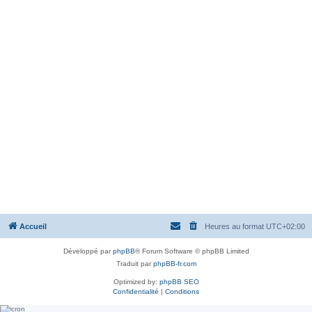
Accueil
Heures au format
UTC+02:00
Développé par
phpBB
® Forum Software © phpBB Limited
Traduit par
phpBB-fr.com
Optimized by:
phpBB SEO
Confidentialité
|
Conditions