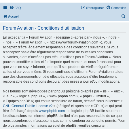
FAQ
S’enregistrer
Connexion
R
Accueil
e
Forum Aviation - Conditions d’utilisation
c
h
En accédant à « Forum Aviation » (désigné ci-après par « nous », « notre »,
« nos », « Forum Aviation », « https://www.forum-aviation.com »), vous
e
acceptez d’être légalement responsable des conditions suivantes. Si vous
r
n’acceptez pas d’être légalement responsable de toutes les conditions
suivantes, alors n’accédez pas et/ou n’utilisez pas « Forum Aviation ». Nous
c
pouvons modifier celles-ci à n’importe quel moment et nous ferons tout pour
h
que vous en soyez informé, bien qu’il soit prudent de vérifier régulièrement
celles-ci par vous-même. Si vous continuez d’utiliser « Forum Aviation » alors
e
que des changements ont été effectués, vous acceptez d’être légalement
r
responsable des conditions découlant des mises à jour et/ou modifications.
Nos forums sont développés par phpBB (désigné ci-après par « ils », « eux »,
« leur », « logiciel phpBB », « www.phpbb.com », « phpBB Limited »,
« Équipes phpBB ») qui est un script libre de forum, déclaré sous la licence «
GNU General Public License v2
» (désigné ci-après par « GPL ») et qui peut
être téléchargé depuis
www.phpbb.com
. Le logiciel phpBB facilite seulement
les discussions sur Internet. phpBB Limited n’est pas responsable de ce que
nous acceptons ou n’acceptons pas comme contenu ou conduite permis. Pour
de plus amples informations au sujet de phpBB, veuillez consulter :