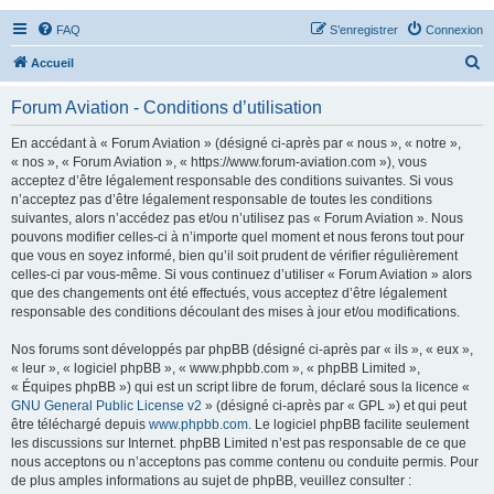
FAQ
S’enregistrer
Connexion
R
Accueil
e
Forum Aviation - Conditions d’utilisation
c
h
En accédant à « Forum Aviation » (désigné ci-après par « nous », « notre »,
« nos », « Forum Aviation », « https://www.forum-aviation.com »), vous
e
acceptez d’être légalement responsable des conditions suivantes. Si vous
r
n’acceptez pas d’être légalement responsable de toutes les conditions
suivantes, alors n’accédez pas et/ou n’utilisez pas « Forum Aviation ». Nous
c
pouvons modifier celles-ci à n’importe quel moment et nous ferons tout pour
h
que vous en soyez informé, bien qu’il soit prudent de vérifier régulièrement
celles-ci par vous-même. Si vous continuez d’utiliser « Forum Aviation » alors
e
que des changements ont été effectués, vous acceptez d’être légalement
r
responsable des conditions découlant des mises à jour et/ou modifications.
Nos forums sont développés par phpBB (désigné ci-après par « ils », « eux »,
« leur », « logiciel phpBB », « www.phpbb.com », « phpBB Limited »,
« Équipes phpBB ») qui est un script libre de forum, déclaré sous la licence «
GNU General Public License v2
» (désigné ci-après par « GPL ») et qui peut
être téléchargé depuis
www.phpbb.com
. Le logiciel phpBB facilite seulement
les discussions sur Internet. phpBB Limited n’est pas responsable de ce que
nous acceptons ou n’acceptons pas comme contenu ou conduite permis. Pour
de plus amples informations au sujet de phpBB, veuillez consulter :