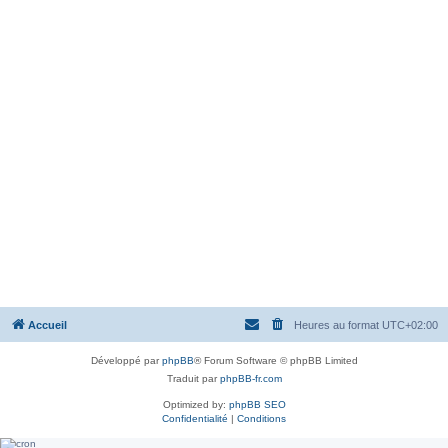
Accueil
Heures au format
UTC+02:00
Développé par
phpBB
® Forum Software © phpBB Limited
Traduit par
phpBB-fr.com
Optimized by:
phpBB SEO
Confidentialité
|
Conditions